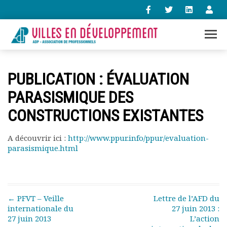
+33 (0)1 47 98 85 34
PUBLICATION : ÉVALUATION
contact@villes-developpement.org
PARASISMIQUE DES
CONSTRUCTIONS EXISTANTES
Accueil
L’association
Qui sommes-nous ?
A découvrir ici :
http://www.ppur.info/ppur/evaluation-
parasismique.html
Présentation vidéo
Le bureau
Statuts de l’association
Vie de l’association
Post navigation
Calendrier des activités
←
PFVT – Veille
Lettre de l’AFD du
internationale du
27 juin 2013 :
Assemblées générales
27 juin 2013
L’action
Comptes rendus mensuels