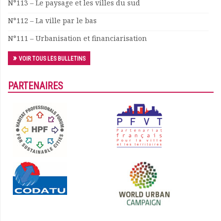
N°113 – Le paysage et les villes du sud
Documents
N°112 – La ville par le bas
Les adhérents
Annuaire
N°111 – Urbanisation et financiarisation
Offres d’emploi
Forum
VOIR TOUS LES BULLETINS
Actualités
Nous contacter
PARTENAIRES