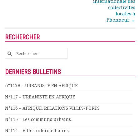
internationale des
Rapports moraux
collectivités
Rapports financiers
locales à
Nous rejoindre
l’honneur
→
Le bulletin
Présentation du bulletin
RECHERCHER
Comité de rédaction
Bulletins Villes en
Search
développement
for:
Kiosk
DERNIERS BULLETINS
Ressources
Nos actions
n°117B – URBANISTE EN AFRIQUE
Podcast-AdP
Dîners débats
N°117 – URBANISTE EN AFRIQUE
Journées d’études
N°116 – AFRIQUE, RELATIONS VILLES-PORTS
Concours vidéo
Matinales
N°115 – Les communs urbains
Nos partenaires
N°114 – Villes intermédiaires
Evénements
Publications et rapports