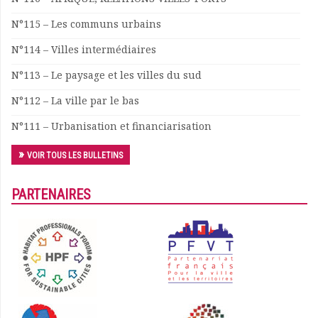
Documents
N°115 – Les communs urbains
Les adhérents
N°114 – Villes intermédiaires
Annuaire
Offres d’emploi
N°113 – Le paysage et les villes du sud
Forum
N°112 – La ville par le bas
Actualités
Nous contacter
N°111 – Urbanisation et financiarisation
VOIR TOUS LES BULLETINS
PARTENAIRES