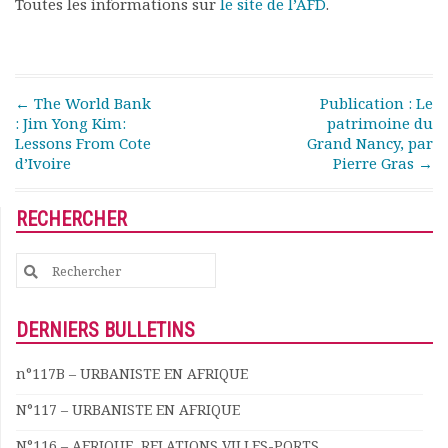
Toutes les informations sur
le site de l’AFD
.
Rapports moraux
Rapports financiers
Nous rejoindre
Le bulletin
Post navigation
←
The World Bank
Publication : Le
Présentation du bulletin
: Jim Yong Kim:
patrimoine du
Comité de rédaction
Lessons From Cote
Grand Nancy, par
Bulletins Villes en
d’Ivoire
Pierre Gras
→
développement
Kiosk
RECHERCHER
Ressources
Nos actions
Search
Podcast-AdP
for:
Dîners débats
Journées d’études
DERNIERS BULLETINS
Concours vidéo
n°117B – URBANISTE EN AFRIQUE
Matinales
Nos partenaires
N°117 – URBANISTE EN AFRIQUE
Evénements
N°116 – AFRIQUE, RELATIONS VILLES-PORTS
Publications et rapports