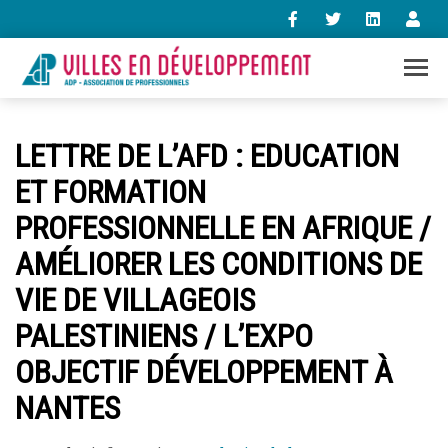
+33 (0)1 47 98 85 34
LETTRE DE L’AFD : EDUCATION
contact@villes-developpement.org
ET FORMATION
PROFESSIONNELLE EN AFRIQUE /
Accueil
L’association
AMÉLIORER LES CONDITIONS DE
Qui sommes-nous ?
VIE DE VILLAGEOIS
Présentation vidéo
Le bureau
PALESTINIENS / L’EXPO
Statuts de l’association
OBJECTIF DÉVELOPPEMENT À
Vie de l’association
Calendrier des activités
NANTES
Assemblées générales
Comptes rendus mensuels