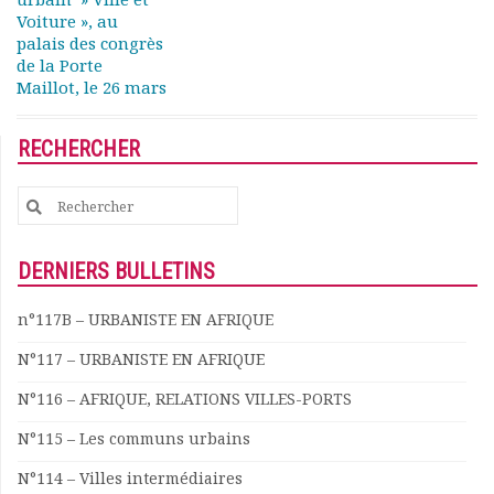
Rapports moraux
Voiture », au
Rapports financiers
palais des congrès
de la Porte
Nous rejoindre
Maillot, le 26 mars
Le bulletin
Présentation du bulletin
RECHERCHER
Comité de rédaction
Bulletins Villes en
Search
développement
for:
Kiosk
Ressources
DERNIERS BULLETINS
Nos actions
Podcast-AdP
n°117B – URBANISTE EN AFRIQUE
Dîners débats
N°117 – URBANISTE EN AFRIQUE
Journées d’études
Concours vidéo
N°116 – AFRIQUE, RELATIONS VILLES-PORTS
Matinales
N°115 – Les communs urbains
Nos partenaires
Evénements
N°114 – Villes intermédiaires
Publications et rapports