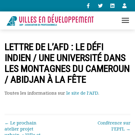
+33 (0)1 47 98 85 34
LETTRE DE L’AFD : LE DÉFI
contact@villes-developpement.org
INDIEN / UNE UNIVERSITÉ DANS
LES MONTAGNES DU CAMEROUN
Accueil
L’association
/ ABIDJAN À LA FÊTE
Qui sommes-nous ?
Présentation vidéo
Toutes les informations sur
le site de l’AFD
.
Le bureau
Statuts de l’association
Vie de l’association
Calendrier des activités
Post navigation
←
Le prochain
Conférence sur
Assemblées générales
atelier projet
l’EPFL
→
Comptes rendus mensuels
urbain » Ville et