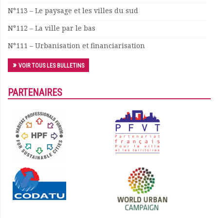
N°113 – Le paysage et les villes du sud
Documents
Les adhérents
N°112 – La ville par le bas
Annuaire
N°111 – Urbanisation et financiarisation
Offres d’emploi
Forum
VOIR TOUS LES BULLETINS
Actualités
Nous contacter
PARTENAIRES