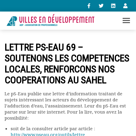
+33 (0)1 47 98 85 34
LETTRE PS-EAU 69 –
contact@villes-developpement.org
SOUTENONS LES COMPETENCES
LOCALES, RENFORCONS NOS
Accueil
L’association
COOPERATIONS AU SAHEL
Qui sommes-nous ?
Présentation vidéo
Le pS-Eau publie une lettre d’information traitant de
Le bureau
sujets intéressant les acteurs du développement de
Statuts de l’association
l’adduction d’eau, l’assainissement. Leur du pS-Eau est
Vie de l’association
parue sur leur site internet. Pour la lire, vous avez la
possibilité:
Calendrier des activités
Assemblées générales
soit de la consulter article par article :
Comptes rendus mensuels
http://www.pseau.org/outils/lettre