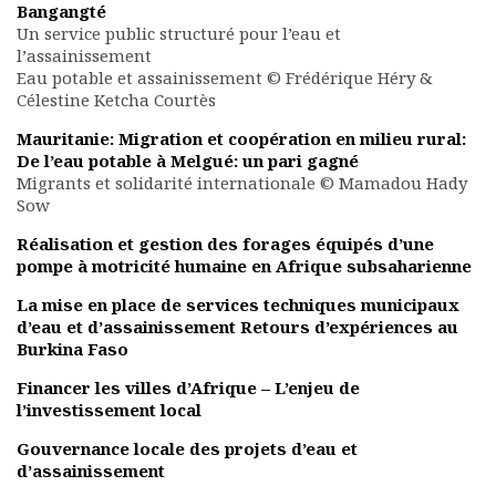
Bangangté
Documents
Un service public structuré pour l’eau et
Les adhérents
l’assainissement
Eau potable et assainissement © Frédérique Héry &
Annuaire
Célestine Ketcha Courtès
Offres d’emploi
Forum
Mauritanie: Migration et coopération en milieu rural:
Actualités
De l’eau potable à Melgué: un pari gagné
Migrants et solidarité internationale © Mamadou Hady
Nous contacter
Sow
Réalisation et gestion des forages équipés d’une
pompe à motricité humaine en Afrique subsaharienne
La mise en place de services techniques municipaux
d’eau et d’assainissement Retours d’expériences au
Burkina Faso
Financer les villes d’Afrique – L’enjeu de
l’investissement local
Gouvernance locale des projets d’eau et
d’assainissement