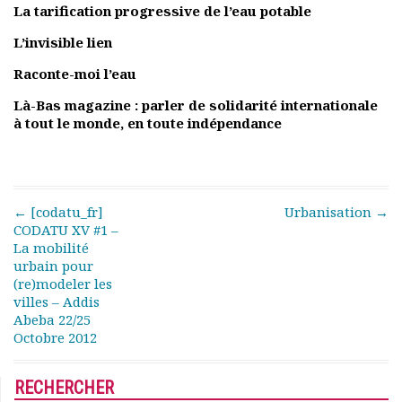
La tarification progressive de l’eau potable
L’invisible lien
Raconte-moi l’eau
Là-Bas magazine : parler de solidarité internationale
à tout le monde, en toute indépendance
Post navigation
←
[codatu_fr]
Urbanisation
→
CODATU XV #1 –
La mobilité
urbain pour
(re)modeler les
villes – Addis
Abeba 22/25
Octobre 2012
RECHERCHER