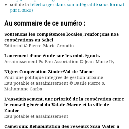
Rapports moraux
soit de la
télécharger dans son intégralité sous format
pdf (500ko)
Rapports financiers
Nous rejoindre
Au sommaire de ce numéro :
Le bulletin
Présentation du bulletin
Soutenons les compétences locales, renforçons nos
Comité de rédaction
coopérations au Sahel
Editorial © Pierre-Marie Grondin
Bulletins Villes en
développement
Lancement d’une étude sur les mini-égouts
Kiosk
Assainissement Ps-Eau Association © Jean-Marie Ily
Ressources
Niger: Coopération Zinder/Val-de-Marne
Nos actions
Pour une politique intégrée de gestion urbaine
Podcast-AdP
Eau potable et assainissement © Basile Pierre &
Dîners débats
Mahamane Garba
Journées d’études
L’assainissement, une priorité de la coopération entre
Concours vidéo
le conseil général du Val-de-Marne et la ville de
Matinales
Zinder
Nos partenaires
Eau potable et assainissement
Evénements
Cameroun: Réhabilitation des réseaux Scan-Water à
Publications et rapports