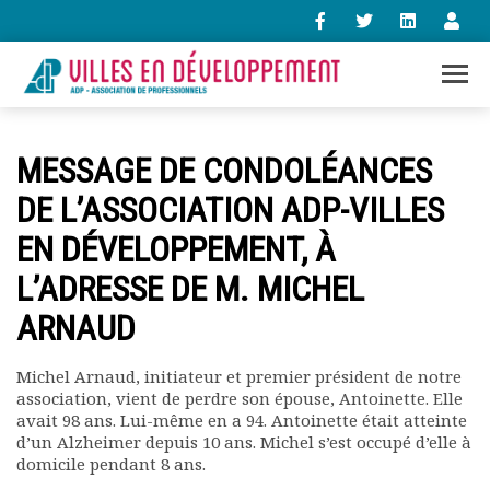
+33 (0)1 47 98 85 34
MESSAGE DE CONDOLÉANCES
contact@villes-developpement.org
DE L’ASSOCIATION ADP-VILLES
EN DÉVELOPPEMENT, À
Accueil
L’association
L’ADRESSE DE M. MICHEL
Qui sommes-nous ?
ARNAUD
Présentation vidéo
Le bureau
Statuts de l’association
Michel Arnaud, initiateur et premier président de notre
association, vient de perdre son épouse, Antoinette. Elle
Vie de l’association
avait 98 ans. Lui-même en a 94. Antoinette était atteinte
Calendrier des activités
d’un Alzheimer depuis 10 ans. Michel s’est occupé d’elle à
Assemblées générales
domicile pendant 8 ans.
Comptes rendus mensuels