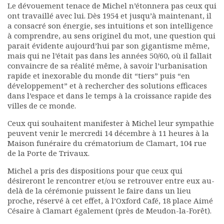
Le dévouement tenace de Michel n’étonnera pas ceux qui
Rapports moraux
ont travaillé avec lui. Dès 1954 et jusqu’à maintenant, il
Rapports financiers
a consacré son énergie, ses intuitions et son intelligence
Nous rejoindre
à comprendre, au sens originel du mot, une question qui
Le bulletin
parait évidente aujourd’hui par son gigantisme même,
Présentation du bulletin
mais qui ne l’était pas dans les années 50/60, où il fallait
convaincre de sa réalité même, à savoir l’urbanisation
Comité de rédaction
rapide et inexorable du monde dit “tiers” puis “en
Bulletins Villes en
développement” et à rechercher des solutions efficaces
développement
dans l’espace et dans le temps à la croissance rapide des
Kiosk
villes de ce monde.
Ressources
Ceux qui souhaitent manifester à Michel leur sympathie
Nos actions
peuvent venir le mercredi 14 décembre à 11 heures à la
Podcast-AdP
Maison funéraire du crématorium de Clamart, 104 rue
Dîners débats
de la Porte de Trivaux.
Journées d’études
Michel a pris des dispositions pour que ceux qui
Concours vidéo
désireront le rencontrer et/ou se retrouver entre eux au-
Matinales
delà de la cérémonie puissent le faire dans un lieu
Nos partenaires
proche, réservé à cet effet, à l’Oxford Café, 18 place Aimé
Césaire à Clamart également (près de Meudon-la-Forêt).
Evénements
Publications et rapports