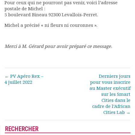
Pour ceux qui ne pourront pas venir, voici l’adresse
Documents
postale de Michel :
Les adhérents
5 boulevard Bineau 92300 Levallois-Perret.
Annuaire
Michel a précisé « ni fleurs ni couronnes ».
Offres d’emploi
Forum
Actualités
Merci à M. Gérard pour avoir préparé ce message.
Nous contacter
Post navigation
←
PV Apéro Rex –
Derniers jours
4 juillet 2022
pour vous inscrire
au Master exécutif
sur les Smart
Cities dans le
cadre de l’African
Cities Lab
→
RECHERCHER