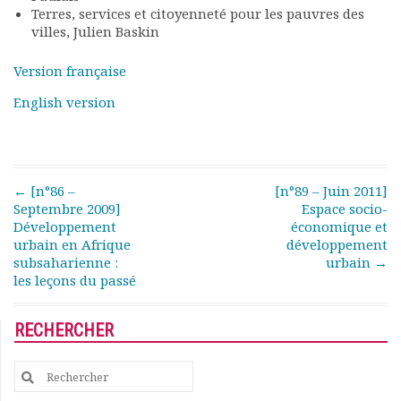
Rapports moraux
Terres, services et citoyenneté pour les pauvres des
villes, Julien Baskin
Rapports financiers
Nous rejoindre
Version française
Le bulletin
Présentation du bulletin
English version
Comité de rédaction
Bulletins Villes en
développement
Kiosk
Post navigation
←
[n°86 –
[n°89 – Juin 2011]
Ressources
Septembre 2009]
Espace socio-
Développement
économique et
Nos actions
urbain en Afrique
développement
Podcast-AdP
subsaharienne :
urbain
→
Dîners débats
les leçons du passé
Journées d’études
Concours vidéo
RECHERCHER
Matinales
Nos partenaires
Search
Evénements
for:
Publications et rapports