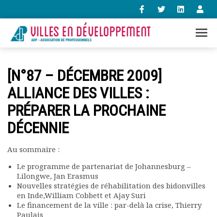
+33 (0)1 47 98 85 34
[N°87 – DÉCEMBRE 2009]
contact@villes-developpement.org
ALLIANCE DES VILLES :
PRÉPARER LA PROCHAINE
Accueil
L’association
DÉCENNIE
Qui sommes-nous ?
Présentation vidéo
Au sommaire :
Le bureau
Statuts de l’association
Le programme de partenariat de Johannesburg –
Lilongwe, Jan Erasmus
Vie de l’association
Nouvelles stratégies de réhabilitation des bidonvilles
Calendrier des activités
en Inde,William Cobbett et Ajay Suri
Assemblées générales
Le financement de la ville : par-delà la crise, Thierry
Comptes rendus mensuels
Paulais