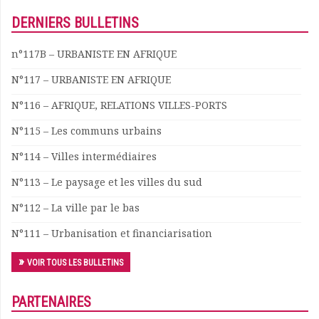
Documents
DERNIERS BULLETINS
Les adhérents
Annuaire
n°117B – URBANISTE EN AFRIQUE
Offres d’emploi
N°117 – URBANISTE EN AFRIQUE
Forum
Actualités
N°116 – AFRIQUE, RELATIONS VILLES-PORTS
Nous contacter
N°115 – Les communs urbains
N°114 – Villes intermédiaires
N°113 – Le paysage et les villes du sud
N°112 – La ville par le bas
N°111 – Urbanisation et financiarisation
VOIR TOUS LES BULLETINS
PARTENAIRES