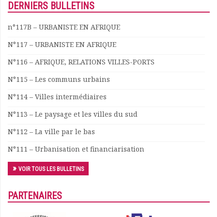
DERNIERS BULLETINS
Documents
Les adhérents
n°117B – URBANISTE EN AFRIQUE
Annuaire
N°117 – URBANISTE EN AFRIQUE
Offres d’emploi
Forum
N°116 – AFRIQUE, RELATIONS VILLES-PORTS
Actualités
N°115 – Les communs urbains
Nous contacter
N°114 – Villes intermédiaires
N°113 – Le paysage et les villes du sud
N°112 – La ville par le bas
N°111 – Urbanisation et financiarisation
VOIR TOUS LES BULLETINS
PARTENAIRES