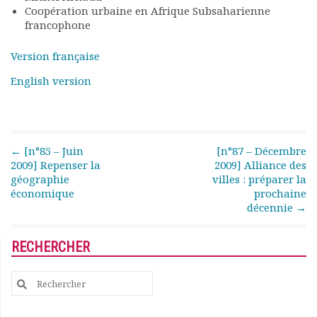
Rapports moraux
Coopération urbaine en Afrique Subsaharienne
francophone
Rapports financiers
Nous rejoindre
Version française
Le bulletin
Présentation du bulletin
English version
Comité de rédaction
Bulletins Villes en
développement
Kiosk
Post navigation
←
[n°85 – Juin
[n°87 – Décembre
Ressources
2009] Repenser la
2009] Alliance des
géographie
villes : préparer la
Nos actions
économique
prochaine
Podcast-AdP
décennie
→
Dîners débats
Journées d’études
RECHERCHER
Concours vidéo
Matinales
Search
Nos partenaires
for:
Evénements
Publications et rapports