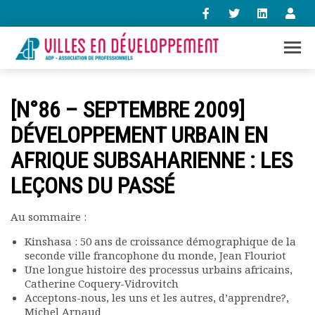
+33 (0)1 47 98 85 34
[N°86 – SEPTEMBRE 2009]
contact@villes-developpement.org
DÉVELOPPEMENT URBAIN EN
AFRIQUE SUBSAHARIENNE : LES
Accueil
L’association
LEÇONS DU PASSÉ
Qui sommes-nous ?
Présentation vidéo
Au sommaire :
Le bureau
Statuts de l’association
Kinshasa : 50 ans de croissance démographique de la
seconde ville francophone du monde, Jean Flouriot
Vie de l’association
Une longue histoire des processus urbains africains,
Calendrier des activités
Catherine Coquery-Vidrovitch
Assemblées générales
Acceptons-nous, les uns et les autres, d’apprendre?,
Comptes rendus mensuels
Michel Arnaud