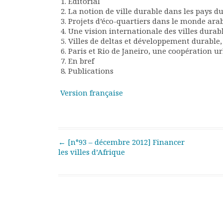
Éditorial
Rapports moraux
La notion de ville durable dans les pays d
Rapports financiers
Projets d’éco-quartiers dans le monde ara
Une vision internationale des villes durab
Nous rejoindre
Villes de deltas et développement durable
Le bulletin
Paris et Rio de Janeiro, une coopération ur
Présentation du bulletin
En bref
Comité de rédaction
Publications
Bulletins Villes en
développement
Version française
Kiosk
Ressources
Nos actions
Podcast-AdP
Post navigation
←
[n°93 – décembre 2012] Financer
Dîners débats
les villes d’Afrique
Journées d’études
Concours vidéo
Matinales
Nos partenaires
Evénements
Publications et rapports