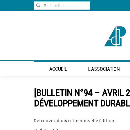
Search
for:
+33 (0)1 47 98 85 34
contact@villes-developpement.org
Accueil
ACCUEIL
L’ASSOCIATION
L’association
Qui sommes-nous ?
Présentation vidéo
[BULLETIN N°94 – AVRIL 
Le bureau
Statuts de l’association
DÉVELOPPEMENT DURABL
Vie de l’association
Calendrier des activités
Assemblées générales
Retrouvez dans cette nouvelle édition :
Comptes rendus mensuels