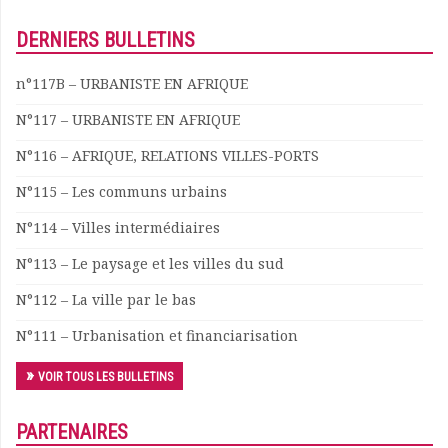
Documents
DERNIERS BULLETINS
Les adhérents
Annuaire
n°117B – URBANISTE EN AFRIQUE
Offres d’emploi
Forum
N°117 – URBANISTE EN AFRIQUE
Actualités
N°116 – AFRIQUE, RELATIONS VILLES-PORTS
Nous contacter
N°115 – Les communs urbains
N°114 – Villes intermédiaires
N°113 – Le paysage et les villes du sud
N°112 – La ville par le bas
N°111 – Urbanisation et financiarisation
VOIR TOUS LES BULLETINS
PARTENAIRES