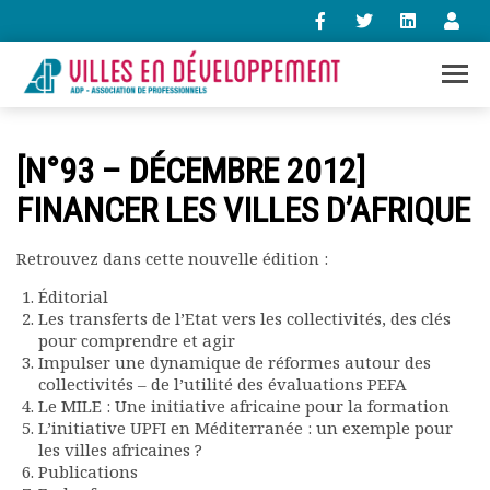
+33 (0)1 47 98 85 34
[N°93 – DÉCEMBRE 2012]
contact@villes-developpement.org
FINANCER LES VILLES D’AFRIQUE
Accueil
Retrouvez dans cette nouvelle édition :
L’association
Qui sommes-nous ?
Éditorial
Les transferts de l’Etat vers les collectivités, des clés
Présentation vidéo
pour comprendre et agir
Le bureau
Impulser une dynamique de réformes autour des
Statuts de l’association
collectivités – de l’utilité des évaluations PEFA
Vie de l’association
Le MILE : Une initiative africaine pour la formation
Calendrier des activités
L’initiative UPFI en Méditerranée : un exemple pour
les villes africaines ?
Assemblées générales
Publications
Comptes rendus mensuels