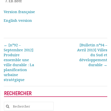
En bref
Rapports moraux
Rapports financiers
Version française
Nous rejoindre
English version
Le bulletin
Présentation du bulletin
Comité de rédaction
Bulletins Villes en
Post navigation
←
[n°92 –
[Bulletin n°94 –
développement
Septembre 2012]
Avril 2013] Villes
Kiosk
Produire
du Sud et
Ressources
ensemble une
développement
Nos actions
ville durable : La
durable
→
Podcast-AdP
planification
urbaine
Dîners débats
stratégique
Journées d’études
Concours vidéo
Matinales
RECHERCHER
Nos partenaires
Evénements
Search
Publications et rapports
for: