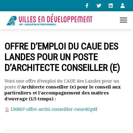
+33 (0)1 47 98 85 34
OFFRE D’EMPLOI DU CAUE DES
contact@villes-developpement.org
LANDES POUR UN POSTE
D’ARCHITECTE CONSEILLER (E)
Accueil
L’association
Qui sommes-nous ?
Voici une offre d’emploi du CAUE des Landes pour un
poste d’
Architecte conseiller (e) pour le conseil aux
Présentation vidéo
particuliers et l’accompagnement des maîtres
Le bureau
d’ouvrage (1/5 temps) :
Statuts de l’association
Vie de l’association
130607-offre-archi-conseiller-caue40.pdf
Calendrier des activités
Assemblées générales
Comptes rendus mensuels