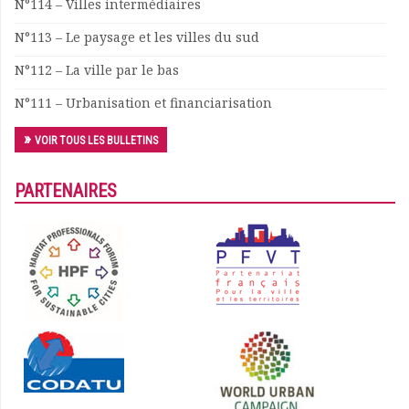
N°114 – Villes intermédiaires
Documents
N°113 – Le paysage et les villes du sud
Les adhérents
Annuaire
N°112 – La ville par le bas
Offres d’emploi
N°111 – Urbanisation et financiarisation
Forum
Actualités
VOIR TOUS LES BULLETINS
Nous contacter
PARTENAIRES