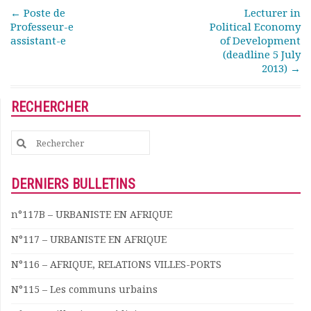
Rapports moraux
Post navigation
←
Poste de
Lecturer in
Professeur-e
Political Economy
Rapports financiers
assistant-e
of Development
Nous rejoindre
(deadline 5 July
Le bulletin
2013)
→
Présentation du bulletin
Comité de rédaction
RECHERCHER
Bulletins Villes en
développement
Search
Kiosk
for:
Ressources
Nos actions
DERNIERS BULLETINS
Podcast-AdP
Dîners débats
n°117B – URBANISTE EN AFRIQUE
Journées d’études
N°117 – URBANISTE EN AFRIQUE
Concours vidéo
Matinales
N°116 – AFRIQUE, RELATIONS VILLES-PORTS
Nos partenaires
N°115 – Les communs urbains
Evénements
Publications et rapports