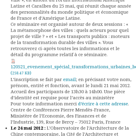
Rapports moraux
Latine et Caraïbes du 25 mai, qui réunit chaque année
Rapports financiers
des personnalités du monde politique et économique
de France et d’Amérique Latine.
Nous rejoindre
Ce séminaire est organisé autour de deux sessions : «
Le bulletin
La métamorphose des villes : quels acteurs pour quel
Présentation du bulletin
projet de ville ? » et « Les transports publics : moteurs
Comité de rédaction
de la transformation durable des villes ». Vous
Bulletins Villes en
retrouverez ci-après toutes les informations et le
détail du programme relatif à ce séminaire.
développement
Kiosk
120521_evenement_spécial_transformations_urbaines_be
Ressources
(
)
258.47 KB
Nos actions
L’inscription se fait par
email
; en précisant votre nom,
Podcast-AdP
prénom, entité et fonction, avant le lundi 21 mai 2012.
Accueil des participants de 13h30 à 14h00. Une pièce
Dîners débats
d’identité est requise pour l’accès au ministère
Journées d’études
Pour toute information merci
d’écrire à cette adresse
.
Concours vidéo
Centre de Conférences Pierre Mendès-France,
Matinales
Ministère de l’Economie, des Finances et de
Nos partenaires
l’Industrie, 139, Rue de Bercy – 75012 Paris, France
Le 24 mai 2012 :
L’Observatoire de l’Architecture de la
Evénements
Chine contemporaine, la Cité de l’Architecture et
Publications et rapports