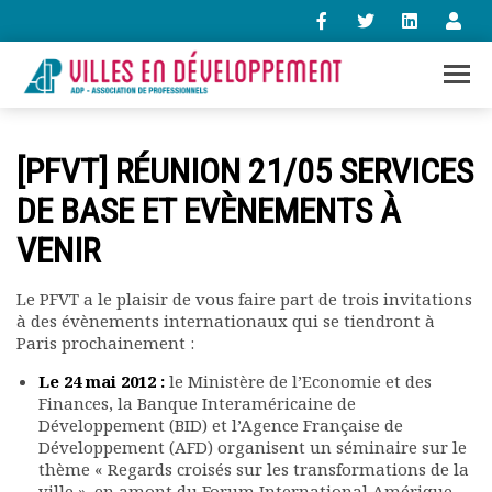
+33 (0)1 47 98 85 34
[PFVT] RÉUNION 21/05 SERVICES
contact@villes-developpement.org
DE BASE ET EVÈNEMENTS À
VENIR
Accueil
L’association
Qui sommes-nous ?
Le PFVT a le plaisir de vous faire part de trois invitations
à des évènements internationaux qui se tiendront à
Présentation vidéo
Paris prochainement :
Le bureau
Statuts de l’association
Le 24 mai 2012 :
le Ministère de l’Economie et des
Vie de l’association
Finances, la Banque Interaméricaine de
Développement (BID) et l’Agence Française de
Calendrier des activités
Développement (AFD) organisent un séminaire sur le
Assemblées générales
thème « Regards croisés sur les transformations de la
Comptes rendus mensuels
ville », en amont du Forum International Amérique