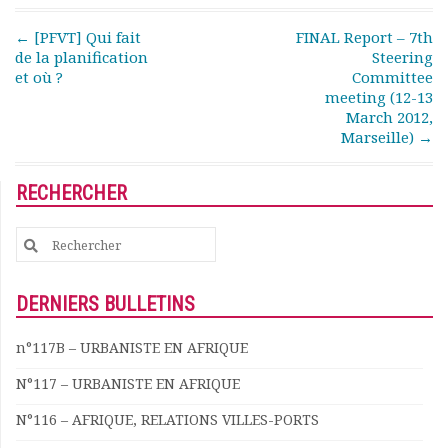
Post navigation
←
[PFVT] Qui fait
FINAL Report – 7th
de la planification
Steering
et où ?
Committee
meeting (12-13
March 2012,
Marseille)
→
RECHERCHER
Search
for:
DERNIERS BULLETINS
n°117B – URBANISTE EN AFRIQUE
N°117 – URBANISTE EN AFRIQUE
N°116 – AFRIQUE, RELATIONS VILLES-PORTS