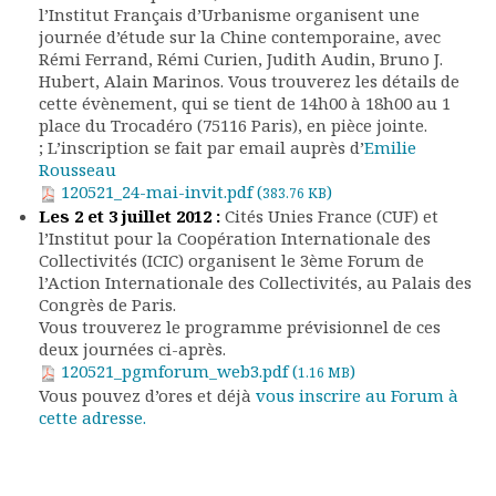
l’Institut Français d’Urbanisme organisent une
Documents
journée d’étude sur la Chine contemporaine, avec
Les adhérents
Rémi Ferrand, Rémi Curien, Judith Audin, Bruno J.
Annuaire
Hubert, Alain Marinos. Vous trouverez les détails de
cette évènement, qui se tient de 14h00 à 18h00 au 1
Offres d’emploi
place du Trocadéro (75116 Paris), en pièce jointe.
Forum
; L’inscription se fait par email auprès d’
Emilie
Actualités
Rousseau
Nous contacter
120521_24-mai-invit.pdf (
)
383.76 KB
Les 2 et 3 juillet 2012 :
Cités Unies France (CUF) et
l’Institut pour la Coopération Internationale des
Collectivités (ICIC) organisent le 3ème Forum de
l’Action Internationale des Collectivités, au Palais des
Congrès de Paris.
Vous trouverez le programme prévisionnel de ces
deux journées ci-après.
120521_pgmforum_web3.pdf (
)
1.16 MB
Vous pouvez d’ores et déjà
vous inscrire au Forum à
cette adresse.