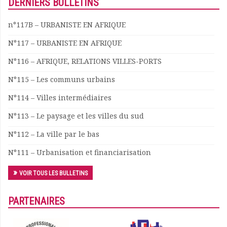
DERNIERS BULLETINS
Documents
Les adhérents
n°117B – URBANISTE EN AFRIQUE
Annuaire
N°117 – URBANISTE EN AFRIQUE
Offres d’emploi
Forum
N°116 – AFRIQUE, RELATIONS VILLES-PORTS
Actualités
N°115 – Les communs urbains
Nous contacter
N°114 – Villes intermédiaires
N°113 – Le paysage et les villes du sud
N°112 – La ville par le bas
N°111 – Urbanisation et financiarisation
VOIR TOUS LES BULLETINS
PARTENAIRES