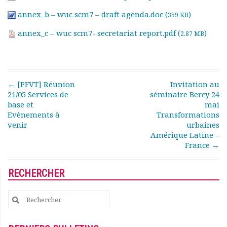
Rapports moraux
annex_b – wuc scm7 – draft agenda.doc (
)
359 KB
Rapports financiers
Nous rejoindre
annex_c – wuc scm7- secretariat report.pdf (
)
2.87 MB
Le bulletin
Présentation du bulletin
Comité de rédaction
Bulletins Villes en
Post navigation
←
[PFVT] Réunion
Invitation au
développement
21/05 Services de
séminaire Bercy 24
base et
mai
Kiosk
Evènements à
Transformations
Ressources
venir
urbaines
Nos actions
Amérique Latine –
Podcast-AdP
France
→
Dîners débats
Journées d’études
RECHERCHER
Concours vidéo
Matinales
Search
Nos partenaires
for:
Evénements
Publications et rapports