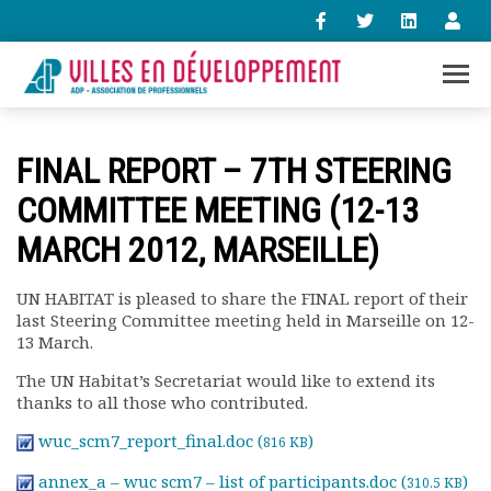
+33 (0)1 47 98 85 34
FINAL REPORT – 7TH STEERING
contact@villes-developpement.org
COMMITTEE MEETING (12-13
MARCH 2012, MARSEILLE)
Accueil
L’association
Qui sommes-nous ?
UN HABITAT is pleased to share the FINAL report of their
last Steering Committee meeting held in Marseille on 12-
Présentation vidéo
13 March.
Le bureau
Statuts de l’association
The UN Habitat’s Secretariat would like to extend its
Vie de l’association
thanks to all those who contributed.
Calendrier des activités
wuc_scm7_report_final.doc (
)
816 KB
Assemblées générales
Comptes rendus mensuels
annex_a – wuc scm7 – list of participants.doc (
)
310.5 KB