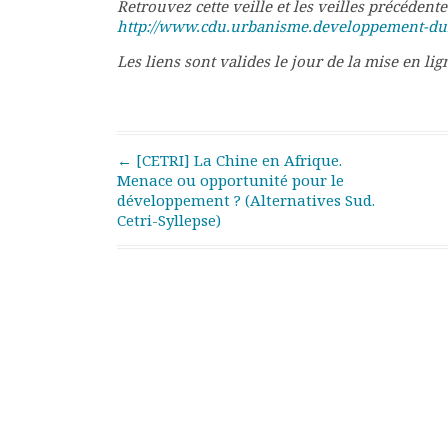
Retrouvez cette veille et les veilles précédente
Rapports moraux
http://www.cdu.urbanisme.developpement-dura
Rapports financiers
Les liens sont valides le jour de la mise en lig
Nous rejoindre
Le bulletin
Présentation du bulletin
Comité de rédaction
Post navigation
Bulletins Villes en
←
[CETRI] La Chine en Afrique.
Menace ou opportunité pour le
développement
développement ? (Alternatives Sud.
Kiosk
Cetri-Syllepse)
Ressources
Nos actions
Podcast-AdP
Dîners débats
Journées d’études
Concours vidéo
Matinales
Nos partenaires
Evénements
Publications et rapports