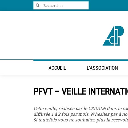
Search
for:
+33 (0)1 47 98 85 34
contact@villes-developpement.org
Accueil
ACCUEIL
L’ASSOCIATION
L’association
Qui sommes-nous ?
Présentation vidéo
PFVT – VEILLE INTERNAT
Le bureau
Statuts de l’association
Vie de l’association
Cette veille, réalisée par le CRDALN dans le cad
Calendrier des activités
diffusée 1 à 2 fois par mois. N’hésitez pas à n
Assemblées générales
Si toutefois vous ne souhaitez plus la recevoir
Comptes rendus mensuels