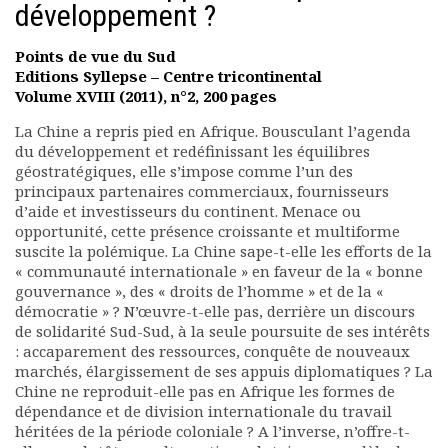
développement ?
Rapports moraux
Rapports financiers
Points de vue du Sud
Nous rejoindre
Editions Syllepse – Centre tricontinental
Le bulletin
Volume XVIII (2011), n°2, 200 pages
Présentation du bulletin
La Chine a repris pied en Afrique. Bousculant l’agenda
Comité de rédaction
du développement et redéfinissant les équilibres
Bulletins Villes en
géostratégiques, elle s’impose comme l’un des
développement
principaux partenaires commerciaux, fournisseurs
Kiosk
d’aide et investisseurs du continent. Menace ou
Ressources
opportunité, cette présence croissante et multiforme
suscite la polémique. La Chine sape-t-elle les efforts de la
Nos actions
« communauté internationale » en faveur de la « bonne
Podcast-AdP
gouvernance », des « droits de l’homme » et de la «
Dîners débats
démocratie » ? N’œuvre-t-elle pas, derrière un discours
Journées d’études
de solidarité Sud-Sud, à la seule poursuite de ses intérêts
Concours vidéo
: accaparement des ressources, conquête de nouveaux
marchés, élargissement de ses appuis diplomatiques ? La
Matinales
Chine ne reproduit-elle pas en Afrique les formes de
Nos partenaires
dépendance et de division internationale du travail
Evénements
héritées de la période coloniale ? A l’inverse, n’offre-t-
Publications et rapports