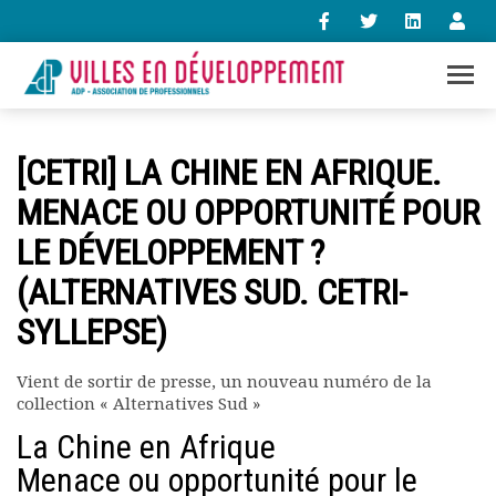
+33 (0)1 47 98 85 34
[CETRI] LA CHINE EN AFRIQUE.
contact@villes-developpement.org
MENACE OU OPPORTUNITÉ POUR
LE DÉVELOPPEMENT ?
Accueil
L’association
(ALTERNATIVES SUD. CETRI-
Qui sommes-nous ?
SYLLEPSE)
Présentation vidéo
Le bureau
Statuts de l’association
Vient de sortir de presse, un nouveau numéro de la
collection « Alternatives Sud »
Vie de l’association
Calendrier des activités
La Chine en Afrique
Assemblées générales
Menace ou opportunité pour le
Comptes rendus mensuels