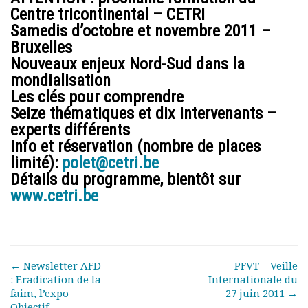
Centre tricontinental – CETRI
Samedis d’octobre et novembre 2011 –
Bruxelles
Nouveaux enjeux Nord-Sud dans la
mondialisation
Les clés pour comprendre
Seize thématiques et dix intervenants –
experts différents
Info et réservation (nombre de places
limité):
polet@cetri.be
Détails du programme, bientôt sur
www.cetri.be
Post navigation
←
Newsletter AFD
PFVT – Veille
: Eradication de la
Internationale du
faim, l’expo
27 juin 2011
→
Objectif