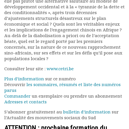
elle pas plutôt une alternative salutaire au modèle de
Documents
développement occidental et à la « tyrannie de la dette et
des conditionnalités », après trois décennies
Les adhérents
d’ajustements structurels désastreux sur le plan
Annuaire
économique et social ? Quels sont les véritables enjeux
Offres d’emploi
et les implications de l’engagement chinois en Afrique ?
Forum
Au-delà de la diabolisation a priori ou de l’acceptation
Actualités
béate, quel est le regard porté par les premiers
concernés, sur la nature de ce nouveau rapprochement
Nous contacter
sino-africain, sur ses effets et sur les défis qu’il pose aux
populations locales ?
Consulter leur site :
www.cetri.be
Plus d’information
sur ce numéro
Découvrir
les sommaires, résumés et liste des numéros
parus
Commander
un exemplaire ou prendre un abonnement
Adresses et contacts
S’abonner gratuitement au
bulletin d’information
sur
l’Actualité des mouvements sociaux du Sud
ATTENTION : prochaine formation du