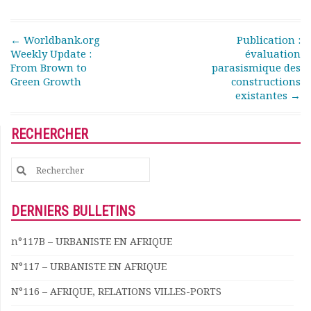
Rapports moraux
Rapports financiers
Post navigation
←
Worldbank.org
Publication :
Nous rejoindre
Weekly Update :
évaluation
Le bulletin
From Brown to
parasismique des
Présentation du bulletin
Green Growth
constructions
Comité de rédaction
existantes
→
Bulletins Villes en
développement
RECHERCHER
Kiosk
Ressources
Search
Nos actions
for:
Podcast-AdP
DERNIERS BULLETINS
Dîners débats
Journées d’études
n°117B – URBANISTE EN AFRIQUE
Concours vidéo
Matinales
N°117 – URBANISTE EN AFRIQUE
Nos partenaires
N°116 – AFRIQUE, RELATIONS VILLES-PORTS
Evénements
Publications et rapports