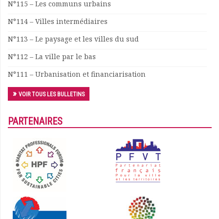
N°115 – Les communs urbains
Documents
N°114 – Villes intermédiaires
Les adhérents
Annuaire
N°113 – Le paysage et les villes du sud
Offres d’emploi
N°112 – La ville par le bas
Forum
Actualités
N°111 – Urbanisation et financiarisation
Nous contacter
VOIR TOUS LES BULLETINS
PARTENAIRES