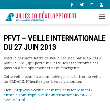
+33 (0)1 47 98 85 34
PFVT – VEILLE INTERNATIONALE
contact@villes-developpement.org
DU 27 JUIN 2013
Accueil
Voici la dernière lettre de veille réalisée par le CRDALN
L’association
pour le PFVT, qui porte sur les villes et territoires des
Qui sommes-nous ?
pays en développement et pays émergents.
Présentation vidéo
Cette veille peut être complétée par les lettres de veille
Le bureau
du CRDALN. N’hésitez pas à vous y abonner.
Statuts de l’association
Lien :
http://www.cdu.urbanisme.developpement-
Vie de l’association
durable.gouv.fr/pfvt-veille-internationale-du-27-
Calendrier des activités
a22194.html
Assemblées générales
Comptes rendus mensuels