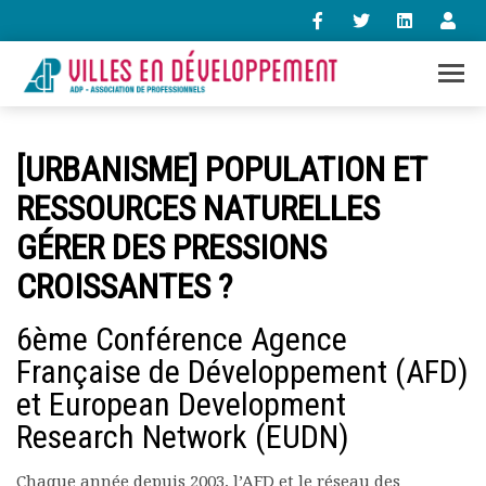
+33 (0)1 47 98 85 34
[URBANISME] POPULATION ET
contact@villes-developpement.org
RESSOURCES NATURELLES
GÉRER DES PRESSIONS
Accueil
L’association
CROISSANTES ?
Qui sommes-nous ?
Présentation vidéo
6ème Conférence Agence
Le bureau
Française de Développement (AFD)
Statuts de l’association
et European Development
Vie de l’association
Calendrier des activités
Research Network (EUDN)
Assemblées générales
Comptes rendus mensuels
Chaque année depuis 2003, l’AFD et le réseau des