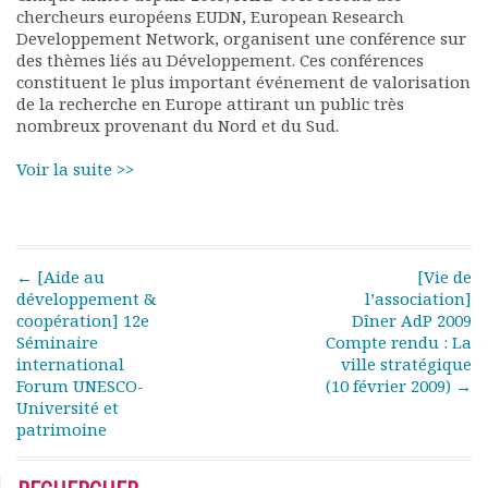
Rapports moraux
chercheurs européens EUDN, European Research
Developpement Network, organisent une conférence sur
Rapports financiers
des thèmes liés au Développement. Ces conférences
Nous rejoindre
constituent le plus important événement de valorisation
Le bulletin
de la recherche en Europe attirant un public très
Présentation du bulletin
nombreux provenant du Nord et du Sud.
Comité de rédaction
Voir la suite >>
Bulletins Villes en
développement
Kiosk
Ressources
Post navigation
←
[Aide au
[Vie de
Nos actions
développement &
l’association]
Podcast-AdP
coopération] 12e
Dîner AdP 2009
Dîners débats
Séminaire
Compte rendu : La
Journées d’études
international
ville stratégique
Concours vidéo
Forum UNESCO-
(10 février 2009)
→
Université et
Matinales
patrimoine
Nos partenaires
Evénements
Publications et rapports