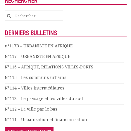
RECHERCHER
Documents
Les adhérents
Search
Annuaire
for:
Offres d’emploi
DERNIERS BULLETINS
Forum
Actualités
n°117B – URBANISTE EN AFRIQUE
Nous contacter
N°117 – URBANISTE EN AFRIQUE
N°116 – AFRIQUE, RELATIONS VILLES-PORTS
N°115 – Les communs urbains
N°114 – Villes intermédiaires
N°113 – Le paysage et les villes du sud
N°112 – La ville par le bas
N°111 – Urbanisation et financiarisation