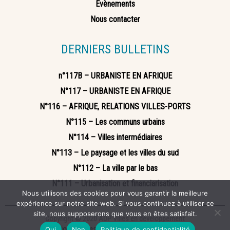
Évènements
Nous contacter
DERNIERS BULLETINS
n°117B – URBANISTE EN AFRIQUE
N°117 – URBANISTE EN AFRIQUE
N°116 – AFRIQUE, RELATIONS VILLES-PORTS
N°115 – Les communs urbains
N°114 – Villes intermédiaires
N°113 – Le paysage et les villes du sud
N°112 – La ville par le bas
N°111 – Urbanisation et financiarisation
Nous utilisons des cookies pour vous garantir la meilleure
expérience sur notre site web. Si vous continuez à utiliser ce
site, nous supposerons que vous en êtes satisfait.
Copyright © 2020 ADP Villes en développement
Mentions légales
Politique de confidentialité
Oui
Non
Politique de confidentialité