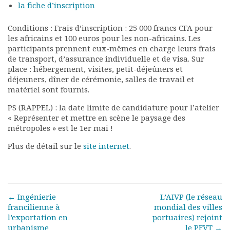
la fiche d’inscription
Documents
Les adhérents
Conditions : Frais d’inscription : 25 000 francs CFA pour
Annuaire
les africains et 100 euros pour les non-africains. Les
participants prennent eux-mêmes en charge leurs frais
Offres d’emploi
de transport, d’assurance individuelle et de visa. Sur
Forum
place : hébergement, visites, petit-déjeûners et
Actualités
déjeuners, dîner de cérémonie, salles de travail et
Nous contacter
matériel sont fournis.
PS (RAPPEL) : la date limite de candidature pour l’atelier
« Représenter et mettre en scène le paysage des
métropoles » est le 1er mai !
Plus de détail sur le
site internet
.
Post navigation
←
Ingénierie
L’AIVP (le réseau
francilienne à
mondial des villes
l’exportation en
portuaires) rejoint
urbanisme
le PFVT
→