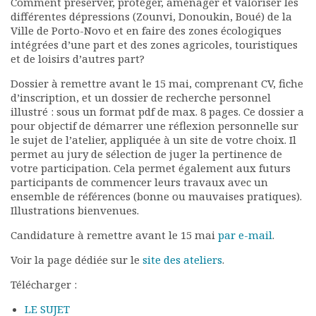
Comment préserver, protéger, aménager et valoriser les
Rapports moraux
différentes dépressions (Zounvi, Donoukin, Boué) de la
Rapports financiers
Ville de Porto-Novo et en faire des zones écologiques
Nous rejoindre
intégrées d’une part et des zones agricoles, touristiques
et de loisirs d’autres part?
Le bulletin
Présentation du bulletin
Dossier à remettre avant le 15 mai, comprenant CV, fiche
Comité de rédaction
d’inscription, et un dossier de recherche personnel
illustré : sous un format pdf de max. 8 pages. Ce dossier a
Bulletins Villes en
pour objectif de démarrer une réflexion personnelle sur
développement
le sujet de l’atelier, appliquée à un site de votre choix. Il
Kiosk
permet au jury de sélection de juger la pertinence de
Ressources
votre participation. Cela permet également aux futurs
Nos actions
participants de commencer leurs travaux avec un
ensemble de références (bonne ou mauvaises pratiques).
Podcast-AdP
Illustrations bienvenues.
Dîners débats
Journées d’études
Candidature à remettre avant le 15 mai
par e-mail
.
Concours vidéo
Voir la page dédiée sur le
site des ateliers
.
Matinales
Nos partenaires
Télécharger :
Evénements
LE SUJET
Publications et rapports