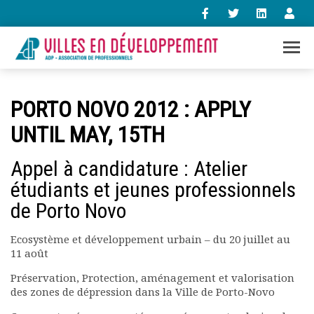
+33 (0)1 47 98 85 34
PORTO NOVO 2012 : APPLY
contact@villes-developpement.org
UNTIL MAY, 15TH
Accueil
Appel à candidature : Atelier
L’association
étudiants et jeunes professionnels
Qui sommes-nous ?
de Porto Novo
Présentation vidéo
Le bureau
Ecosystème et développement urbain – du 20 juillet au
Statuts de l’association
11 août
Vie de l’association
Calendrier des activités
Préservation, Protection, aménagement et valorisation
Assemblées générales
des zones de dépression dans la Ville de Porto-Novo
Comptes rendus mensuels