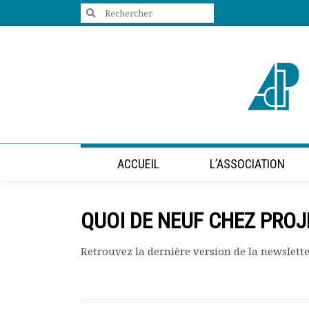
Search
for:
+33 (0)1 47 98 85 34
contact@villes-developpement.org
Accueil
ACCUEIL
L’ASSOCIATION
L’association
Qui sommes-nous ?
Présentation vidéo
QUOI DE NEUF CHEZ PRO
Le bureau
Statuts de l’association
Retrouvez la dernière version de la newslett
Vie de l’association
Calendrier des activités
Assemblées générales
Comptes rendus mensuels