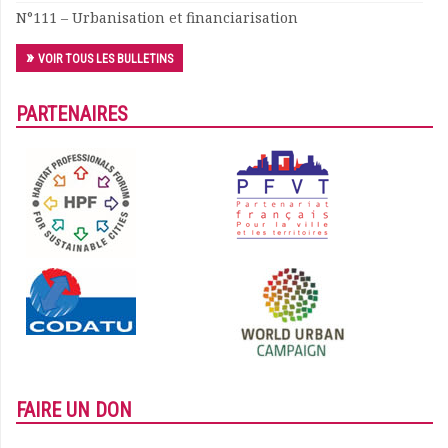
N°111 – Urbanisation et financiarisation
Documents
Les adhérents
VOIR TOUS LES BULLETINS
Annuaire
Offres d’emploi
PARTENAIRES
Forum
Actualités
Nous contacter
FAIRE UN DON