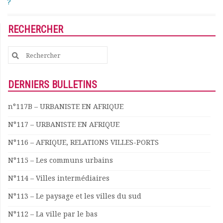
?
Rapports moraux
Rapports financiers
RECHERCHER
Nous rejoindre
Le bulletin
Search
Présentation du bulletin
for:
Comité de rédaction
Bulletins Villes en
DERNIERS BULLETINS
développement
Kiosk
n°117B – URBANISTE EN AFRIQUE
Ressources
N°117 – URBANISTE EN AFRIQUE
Nos actions
Podcast-AdP
N°116 – AFRIQUE, RELATIONS VILLES-PORTS
Dîners débats
N°115 – Les communs urbains
Journées d’études
Concours vidéo
N°114 – Villes intermédiaires
Matinales
N°113 – Le paysage et les villes du sud
Nos partenaires
Evénements
N°112 – La ville par le bas
Publications et rapports