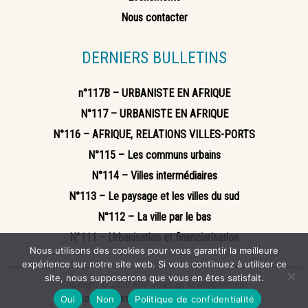
Nous contacter
DERNIERS BULLETINS
n°117B – URBANISTE EN AFRIQUE
N°117 – URBANISTE EN AFRIQUE
N°116 – AFRIQUE, RELATIONS VILLES-PORTS
N°115 – Les communs urbains
N°114 – Villes intermédiaires
N°113 – Le paysage et les villes du sud
N°112 – La ville par le bas
N°111 – Urbanisation et financiarisation
Nous utilisons des cookies pour vous garantir la meilleure
expérience sur notre site web. Si vous continuez à utiliser ce
site, nous supposerons que vous en êtes satisfait.
Copyright © 2020 ADP Villes en développement
Mentions légales
Politique de confidentialité
Oui
Non
Politique de confidentialité