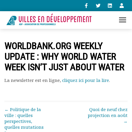
+33 (0)1 47 98 85 34
WORLDBANK.ORG WEEKLY
contact@villes-developpement.org
UPDATE : WHY WORLD WATER
WEEK ISN’T JUST ABOUT WATER
Accueil
L’association
Qui sommes-nous ?
La newsletter est en ligne,
cliquez ici pour la lire
.
Présentation vidéo
Le bureau
Statuts de l’association
Vie de l’association
Post navigation
←
Politique de la
Quoi de neuf chez
Calendrier des activités
ville : quelles
projection en août
perspectives,
→
Assemblées générales
quelles mutations
Comptes rendus mensuels