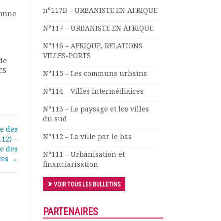
n°117B – URBANISTE EN AFRIQUE
bonne
N°117 – URBANISTE EN AFRIQUE
e
N°116 – AFRIQUE, RELATIONS
VILLES-PORTS
de
CS
N°115 – Les communs urbains
N°114 – Villes intermédiaires
N°113 – Le paysage et les villes
du sud
e des
N°112 – La ville par le bas
.12) –
e des
N°111 – Urbanisation et
res
→
financiarisation
VOIR TOUS LES BULLETINS
PARTENAIRES