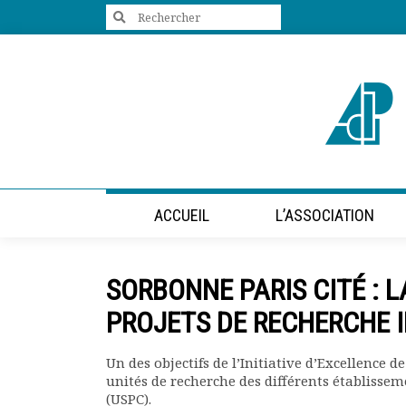
Search
for:
+33 (0)1 47 98 85 34
contact@villes-developpement.org
Accueil
ACCUEIL
L’ASSOCIATION
L’association
Qui sommes-nous ?
Présentation vidéo
SORBONNE PARIS CITÉ : 
Le bureau
Statuts de l’association
PROJETS DE RECHERCHE 
Vie de l’association
Calendrier des activités
Un des objectifs de l’Initiative d’Excellence d
Assemblées générales
unités de recherche des différents établissem
Comptes rendus mensuels
(USPC).