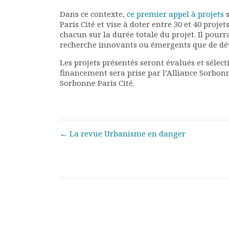
Rapports moraux
Dans ce contexte,
ce premier appel à projets
s
Rapports financiers
Paris Cité et vise à doter entre 30 et 40 proj
Nous rejoindre
chacun sur la durée totale du projet. Il pourr
Le bulletin
recherche innovants ou émergents que de déve
Présentation du bulletin
Les projets présentés seront évalués et sélecti
Comité de rédaction
financement sera prise par l’Alliance Sorbonn
Bulletins Villes en
Sorbonne Paris Cité.
développement
Kiosk
Ressources
Nos actions
Post navigation
←
La revue Urbanisme en danger
Podcast-AdP
Dîners débats
Journées d’études
Concours vidéo
Matinales
Nos partenaires
Evénements
Publications et rapports