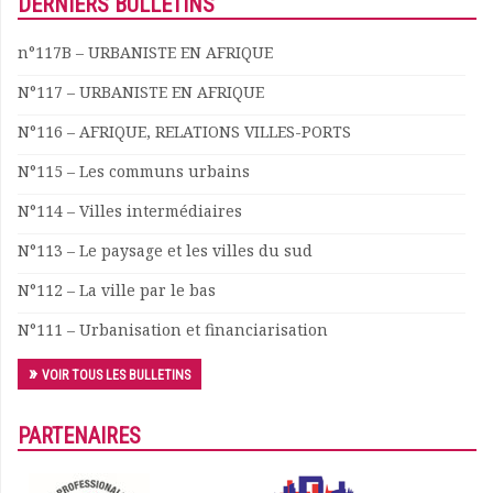
DERNIERS BULLETINS
Documents
Les adhérents
n°117B – URBANISTE EN AFRIQUE
Annuaire
N°117 – URBANISTE EN AFRIQUE
Offres d’emploi
Forum
N°116 – AFRIQUE, RELATIONS VILLES-PORTS
Actualités
N°115 – Les communs urbains
Nous contacter
N°114 – Villes intermédiaires
N°113 – Le paysage et les villes du sud
N°112 – La ville par le bas
N°111 – Urbanisation et financiarisation
VOIR TOUS LES BULLETINS
PARTENAIRES