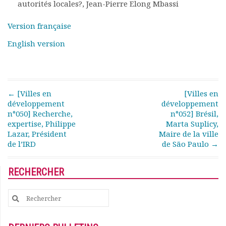
autorités locales?, Jean-Pierre Elong Mbassi
Rapports moraux
Rapports financiers
Version française
Nous rejoindre
English version
Le bulletin
Présentation du bulletin
Comité de rédaction
Bulletins Villes en
développement
Post navigation
←
[Villes en
[Villes en
développement
développement
Kiosk
n°050] Recherche,
n°052] Brésil,
Ressources
expertise, Philippe
Marta Suplicy,
Nos actions
Lazar, Président
Maire de la ville
Podcast-AdP
de l’IRD
de São Paulo
→
Dîners débats
Journées d’études
RECHERCHER
Concours vidéo
Matinales
Search
Nos partenaires
for:
Evénements
Publications et rapports