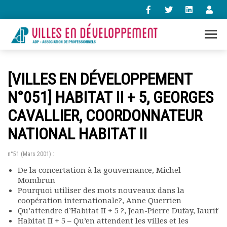
+33 (0)1 47 98 85 34
[VILLES EN DÉVELOPPEMENT
contact@villes-developpement.org
N°051] HABITAT II + 5, GEORGES
CAVALLIER, COORDONNATEUR
Accueil
L’association
NATIONAL HABITAT II
Qui sommes-nous ?
Présentation vidéo
n°51 (Mars 2001) :
Le bureau
De la concertation à la gouvernance, Michel
Statuts de l’association
Mombrun
Vie de l’association
Pourquoi utiliser des mots nouveaux dans la
Calendrier des activités
coopération internationale?, Anne Querrien
Assemblées générales
Qu’attendre d’Habitat II + 5 ?, Jean-Pierre Dufay, Iaurif
Habitat II + 5 – Qu’en attendent les villes et les
Comptes rendus mensuels