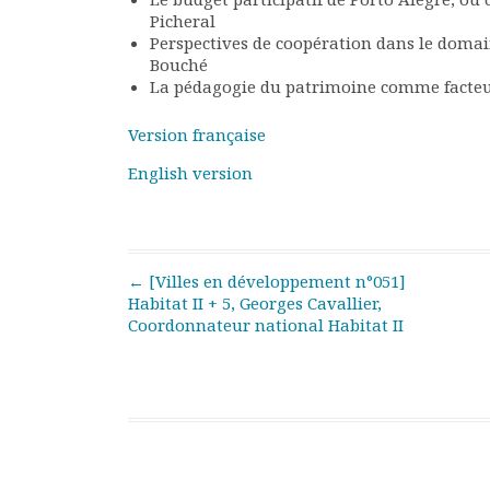
Rapports moraux
Picheral
Rapports financiers
Perspectives de coopération dans le domain
Bouché
Nous rejoindre
La pédagogie du patrimoine comme facteur
Le bulletin
Présentation du bulletin
Version française
Comité de rédaction
English version
Bulletins Villes en
développement
Kiosk
Ressources
Nos actions
Post navigation
←
[Villes en développement n°051]
Habitat II + 5, Georges Cavallier,
Podcast-AdP
Coordonnateur national Habitat II
Dîners débats
Journées d’études
Concours vidéo
Matinales
Nos partenaires
Evénements
Publications et rapports