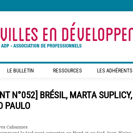
LE BULLETIN
RESSOURCES
LES ADHÉRENTS
T N°052] BRÉSIL, MARTA SUPLICY,
ÃO PAULO
ves Cabannes
 comment le Sud peut apporter au Nord et au Sud, Jean-Blaise