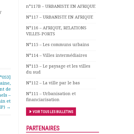
n°117B – URBANISTE EN AFRIQUE
y
N°117 – URBANISTE EN AFRIQUE
N°116 – AFRIQUE, RELATIONS
VILLES-PORTS
N°115 – Les communs urbains
N°114 – Villes intermédiaires
N°113 – Le paysage et les villes
du sud
°053]
aine,
N°112 – La ville par le bas
nt de
N°111 – Urbanisation et
nels –
financiarisation
in et
dP)
→
VOIR TOUS LES BULLETINS
PARTENAIRES