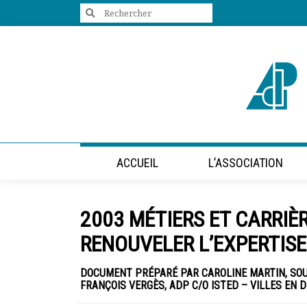
Search
for:
+33 (0)1 47 98 85 34
contact@villes-developpement.org
Accueil
ACCUEIL
L’ASSOCIATION
L’association
Qui sommes-nous ?
Présentation vidéo
2003 MÉTIERS ET CARRIÈ
Le bureau
Statuts de l’association
RENOUVELER L’EXPERTISE
Vie de l’association
Calendrier des activités
DOCUMENT PRÉPARÉ PAR CAROLINE MARTIN, SOUS
Assemblées générales
FRANÇOIS VERGÈS, ADP C/O ISTED – VILLES EN
Comptes rendus mensuels