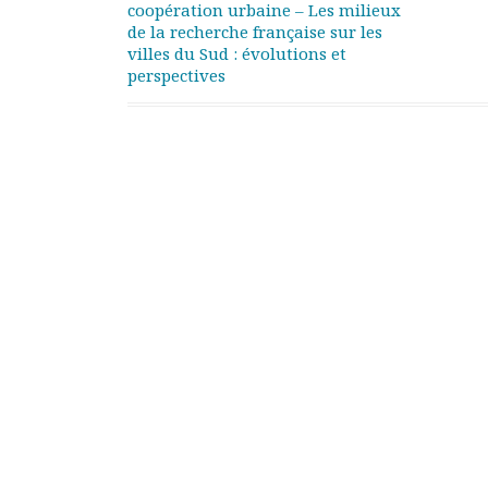
coopération urbaine – Les milieux
Documents
de la recherche française sur les
Les adhérents
villes du Sud : évolutions et
perspectives
Annuaire
Offres d’emploi
Forum
Actualités
Nous contacter