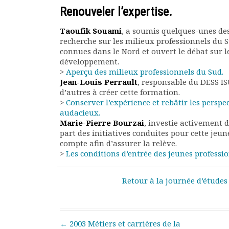
Rapports moraux
Renouveler l’expertise.
Rapports financiers
Taoufik Souami
, a soumis quelques-unes des
Nous rejoindre
recherche sur les milieux professionnels du S
Le bulletin
connues dans le Nord et ouvert le débat sur l
Présentation du bulletin
développement.
Comité de rédaction
>
Aperçu des milieux professionnels du Sud.
Bulletins Villes en
Jean-Louis Perrault
, responsable du DESS IS
d’autres à créer cette formation.
développement
>
Conserver l’expérience et rebâtir les persp
Kiosk
audacieux.
Ressources
Marie-Pierre Bourzai
, investie activement d
Nos actions
part des initiatives conduites pour cette jeu
Podcast-AdP
compte afin d’assurer la relève.
>
Les conditions d’entrée des jeunes professio
Dîners débats
Journées d’études
Concours vidéo
Retour à la journée d’études
Matinales
Nos partenaires
Evénements
Post navigation
←
2003 Métiers et carrières de la
Publications et rapports