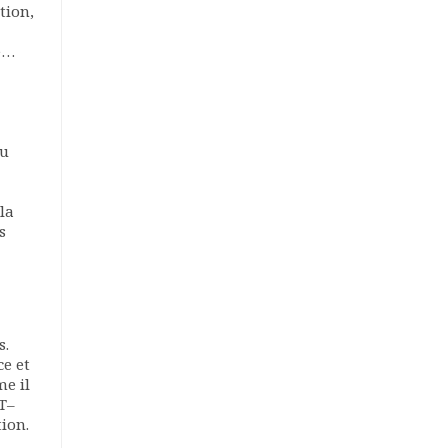
tion,
re…
Au
la
s
s.
ce et
me il
ET–
ion.