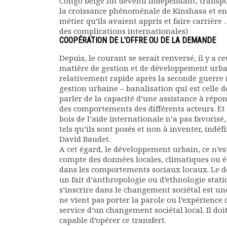
Congo belge fut devenu indépendant, transpor
la croissance phénoménale de Kinshasa et en
métier qu’ils avaient appris et faire carrière
des complications internationales)
COOPÉRATION DE L’OFFRE OU DE LA DEMANDE
Depuis, le courant se serait renversé, il y a c
matière de gestion et de développement urbain
relativement rapide après la seconde guerre m
gestion urbaine – banalisation qui est celle d
parler de la capacité d’une assistance à rép
des comportements des différents acteurs. Et
bois de l’aide internationale n’a pas favoris
tels qu’ils sont posés et non à inventer, indé
David Baudet.
A cet égard, le développement urbain, ce n’est
compte des données locales, climatiques ou 
dans les comportements sociaux locaux. Le dé
un fait d’anthropologie ou d’ethnologie statiq
s’inscrire dans le changement sociétal est u
ne vient pas porter la parole ou l’expérience 
service d’un changement sociétal local. Il do
capable d’opérer ce transfert.