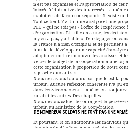
n’est pas organisée et l’appropriation de ces r
laissée à l’initiative des intéressés. De mêm
exploitées de façon conséquente. Il existe un f
Tout se tient. Y a-t-il une analyse et une pr
PED – qui ne soit pas « l’offre de l’expérience f
d’organisation. Et, s’il y en a une, les decisi
n’y en a pas, y a-t-il lieu d’en dégager ou co
la France n’a rien d’original et de pertinent 
inutile de développer une capacité d’analyse 
adopter et mettre en œuvre les analyses et le
verser le budget de la coopération à une organ
cette organisation à proportion de notre cont
reproché aux autres.
Nous ne savons toujours pas quelle est la po
urbain. Aucune réflexion cohérente n’a pu êt
dans l’environnement ….and so on. Toujours 
rural et les autres. Des chapelles.
Nous devons saluer le courage et la persévé
urbain au Ministère de la Coopération.
DE NOMBREUX SOLDATS NE FONT PAS UNE ARMÉ
Et pourtant. Si on additionne les individus qu
domaine du développement urbain des PED – un