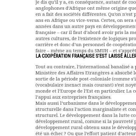
Je dis qu’il y a, en conséquence, autant de coo
anglophones d’Afrique ont même origine que 
en a fait des sociétés différentes. Qu’on n’est
ans en Afrique ou vice-versa. Certes, on sera
années dans un autre pays en développement 
française – car il faut d’abord avoir pris la m
autres cultures, de l’existence de logiques pr
carrière et donc d’un personnel de coopérati
faire – même au temps du SMUH – et s’apprête
LA COOPÉRATION FRANÇAISE S’EST LAISSÉ ALLE
Tout au contraire, l’international banalisé a 
Ministère des Affaires Etrangères a absorbé l
sortie de la période post-coloniale (comme s’
(vocabulaire inexact mais courant) s’est noyé
monde et l’Europe de l’Est en particulier. La
l’appui aux entreprises françaises.
Mais aussi l’urbanisme dans le développemen
structurelle dans l’action marginaliste et c
structurel. Le développement dans la lutte co
développement rural, comme si la pauvreté p
développement rural obtenu sans le développ
été un échec ? Ou que l’effort patient d’acteu