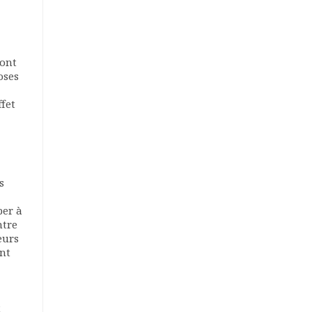
 ont
oses
ffet
s
per à
ntre
eurs
ent
t