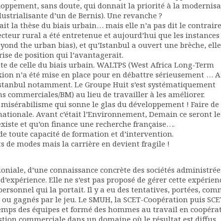
loppement, sans doute, qui donnait la priorité à la modernisa
ndustrialisante d’un de Bernis). Une revanche ?
ait la thèse du biais urbain… mais elle n’a pas dit le contrai
ecteur rural a été entretenue et aujourd’hui que les instances
yond the urban bias), et qu’Istanbul a ouvert une brèche, elle
prise de position qui l’avantagerait.
te de celle du biais urbain. WALTPS (West Africa Long-Term
exion n’a été mise en place pour en débattre sérieusement … 
r Istanbul notamment. Le Groupe Huit s’est systématiquement
 commerciales/BM) au lieu de travailler à les améliorer.
é, misérabilisme qui sonne le glas du développement ! Faire de 
nationale. Avant c’était l’Environnement, Demain ce seront le
xiste et qu’on finance une recherche française….
de toute capacité de formation et d’intervention.
de modes mais la carrière en devient fragile !
oloniale, d’une connaissance concrète des sociétés administrée
 d’expérience. Elle ne s’est pas proposé de gérer cette expérien
personnel qui la portait. Il y a eu des tentatives, portées, com
u ou gagnés par le jeu. Le SMUH, la SCET-Coopération puis SC
emps des équipes et formé des hommes au travail en coopérat
stion commerciale dans un domaine où le résultat est diffus.