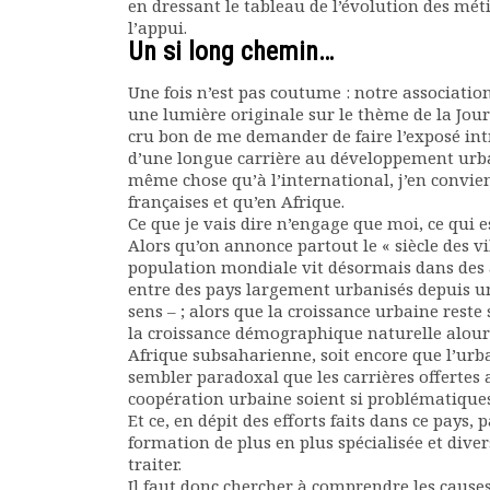
en dressant le tableau de l’évolution des mét
Rapports moraux
l’appui.
Rapports financiers
Un si long chemin…
Nous rejoindre
Une fois n’est pas coutume : notre associati
Le bulletin
une lumière originale sur le thème de la Journ
Présentation du bulletin
cru bon de me demander de faire l’exposé int
Comité de rédaction
d’une longue carrière au développement urbai
Bulletins Villes en
même chose qu’à l’international, j’en convien
développement
françaises et qu’en Afrique.
Ce que je vais dire n’engage que moi, ce qui est
Kiosk
Alors qu’on annonce partout le « siècle des vi
Ressources
population mondiale vit désormais dans des
Nos actions
entre des pays largement urbanisés depuis un
Podcast-AdP
sens – ; alors que la croissance urbaine res
Dîners débats
la croissance démographique naturelle alou
Afrique subsaharienne, soit encore que l’urb
Journées d’études
sembler paradoxal que les carrières offertes
Concours vidéo
coopération urbaine soient si problématiques
Matinales
Et ce, en dépit des efforts faits dans ce pays
Nos partenaires
formation de plus en plus spécialisée et diver
Evénements
traiter.
Il faut donc chercher à comprendre les causes
Publications et rapports