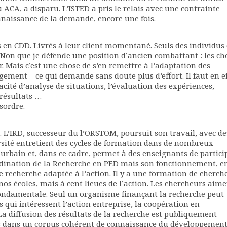
A, a disparu. L’ISTED a pris le relais avec une contrainte
connaissance de la demande, encore une fois.
 en CDD. Livrés à leur client momentané. Seuls des individus
. Non que je défende une position d’ancien combattant : les ch
 Mais c’est une chose de s’en remettre à l’adaptation des
gement – ce qui demande sans doute plus d’effort. Il faut en e
cité d’analyse de situations, l’évaluation des expériences,
 résultats …
sordre.
. L’IRD, successeur du l’ORSTOM, poursuit son travail, avec de
sité entretient des cycles de formation dans de nombreux
rbain et, dans ce cadre, permet à des enseignants de partici
ordination de la Recherche en PED mais son fonctionnement, e
 recherche adaptée à l’action. Il y a une formation de cherch
nos écoles, mais à cent lieues de l’action. Les chercheurs aim
 fondamentale. Seul un organisme finançant la recherche peut
qui intéressent l’action entreprise, la coopération en
a diffusion des résultats de la recherche est publiquement
ts dans un corpus cohérent de connaissance du développemen