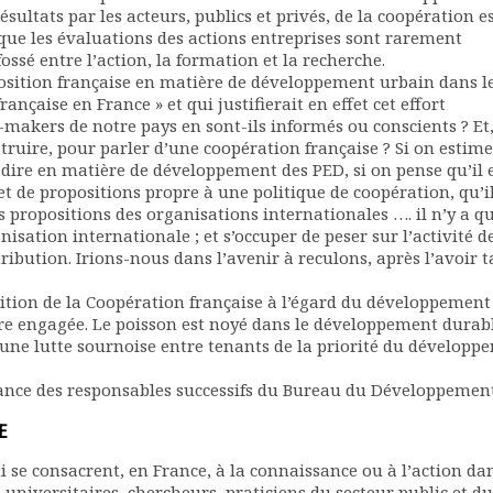
ésultats par les acteurs, publics et privés, de la coopération e
e que les évaluations des actions entreprises sont rarement
ossé entre l’action, la formation et la recherche.
oposition française en matière de développement urbain dans l
rançaise en France » et qui justifierait en effet cet effort
on-makers de notre pays en sont-ils informés ou conscients ? Et, 
nstruire, pour parler d’une coopération française ? Si on estim
à dire en matière de développement des PED, si on pense qu’il 
et de propositions propre à une politique de coopération, qu’il
s propositions des organisations internationales …. il n’y a q
isation internationale ; et s’occuper de peser sur l’activité d
ribution. Irions-nous dans l’avenir à reculons, après l’avoir t
sition de la Coopération française à l’égard du développement
re engagée. Le poisson est noyé dans le développement durab
une lutte sournoise entre tenants de la priorité du développ
rance des responsables successifs du Bureau du Développemen
E
i se consacrent, en France, à la connaissance ou à l’action dan
iversitaires, chercheurs, praticiens du secteur public et du