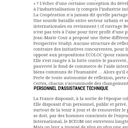
» ? L’échec d’une certaine conception du déve
à l’industrialisation (y compris l’industrie i
La Coopération n’a jamais dit qu’elle partage
Une sourde bataille entre secteur urbain et s
internationales en reviennent ( cf ouvrage Be
n’est pas très à l’aise pour tirer profit d’une 
Jean-Marie Cour a proposé une thèse différen
Perspective Study). Aucune structure de réfl
contraire des initiatives concurrentes, pou
opposé aux propositions ECOLOC (pour raisons
Elle s’est rangée à la lutte contre le pauvret
pauvreté le fond de commerce de l’aide inter
biens communs de l’humanité … Alors qu’il e
Perte de toute autonomie de réflexion, perte 
Certes, chacun s’accommode des changements 
PERSONNEL D’ASSISTANCE TECHNIQUE
La France disposait, à la sortie de l’époque c
Elle disposait d’un personnel, public et privé,
surtout de la tenir à jour et de renouveler le 
se doit, par des hommes conscients de l’enje
International, le BCEOM ont entretenu longt
Mais on leur a imposé de plus en plus une ge