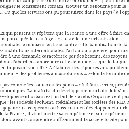
tant leur compétence de l’autre côté du fleuve, pour faire fa
seigner le lotissement romain, trouver un débouché pour le
 …. Ou que les services ont pu poursuivre dans les pays ( à l’op
eux qui pensent et répètent que la France a une offre à faire e
, parce qu’elle a eu à gérer, chez elle, une urbanisation
ondiale. Je m’inscris en faux contre cette banalisation de la
es institutions internationales. J’ai toujours préféré, pour ma 
ondre à une demande caractérisée par des besoins, des moyens 
 donc d’abord, à comprendre cette demande, ce que la langue
é, en imposant son offre. A élaborer des réponses aux problèm
finiment « des problèmes à nos solutions », selon la formule de
 pas comme les routes ou les ponts – où il faut, certes, prend
économiques. La maîtrise du développement urbain doit s’insc
veloppement urbain est un fait de société. Ce qui ne veut pas
ue : les sociétés évoluent, spécialement les sociétés des PED.
ne gageure. Le coopérant ou l’assistant en développement urb
de la France ; il vient mettre sa compétence et son expérience
it donc avant comprendre suffisamment la société locale pour