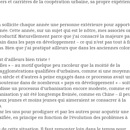
iers et carrières de la coopération urbaine, sa propre expérien
on sollicite chaque année une personne extérieure pour apport
ée. Cette année, sur un sujet qui est le nôtre, mes associés o
roductif. Naturellement parce que j’ai consacré la majeure pa
n dans les pays en développement – ce qui n’est pas tout à fa
s. Bien que j’ai pratiqué ailleurs que dans les anciennes colo
 d’ailleurs bien triste !
lles » – au motif quelque peu racoleur que la moitié de la
 agglomérations qualifiées d’urbaines, comme si une moyenn
 siècle et d’autres à peine engagés dans ce processus avait u
te soutenue dans de nombreux « pays en développement » – soi
rdisse un processus d’urbanisation encore modeste, comme e
anisation y ait été longtemps freinée, comme en Chine – il pe
 aux jeunes et moins jeunes qui aimeraient se consacrer à la
.
, par les uns pour prodiguer et par les autres pour acquérir une
sifiée, en principe en fonction de l’évolution des problèmes à
 de cette situation. Il faut remonter loin dans le temps pour