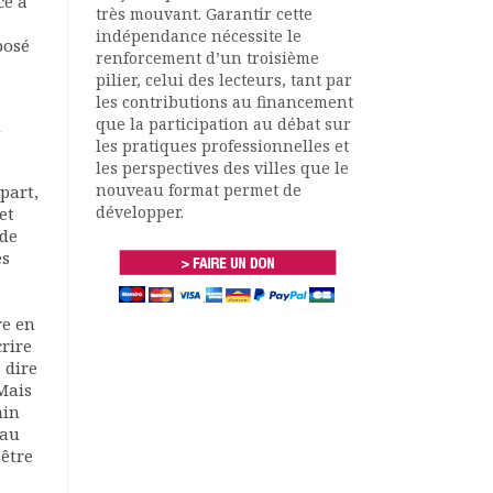
ce à
très mouvant. Garantir cette
indépendance nécessite le
posé
renforcement d’un troisième
pilier, celui des lecteurs, tant par
les contributions au financement
que la participation au débat sur
n
les pratiques professionnelles et
les perspectives des villes que le
nouveau format permet de
part,
développer.
et
 de
es
re en
rire
 dire
 Mais
ain
 au
 être