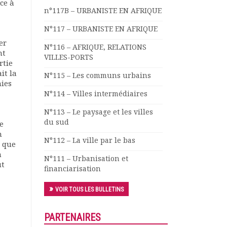
ce à
n°117B – URBANISTE EN AFRIQUE
N°117 – URBANISTE EN AFRIQUE
er
N°116 – AFRIQUE, RELATIONS
nt
VILLES-PORTS
rtie
it la
N°115 – Les communs urbains
nies
N°114 – Villes intermédiaires
N°113 – Le paysage et les villes
du sud
e
n
N°112 – La ville par le bas
t que
n
N°111 – Urbanisation et
ut
financiarisation
VOIR TOUS LES BULLETINS
PARTENAIRES