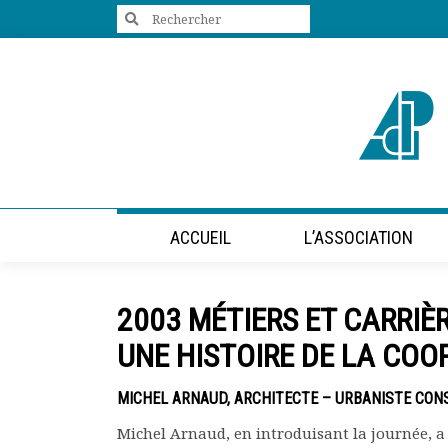
Search
for:
+33 (0)1 47 98 85 34
contact@villes-developpement.org
Accueil
ACCUEIL
L’ASSOCIATION
L’association
Qui sommes-nous ?
Présentation vidéo
2003 MÉTIERS ET CARRIÈ
Le bureau
Statuts de l’association
UNE HISTOIRE DE LA COO
Vie de l’association
Calendrier des activités
MICHEL ARNAUD, ARCHITECTE – URBANISTE CONS
Assemblées générales
Michel Arnaud, en introduisant la journée, a
Comptes rendus mensuels