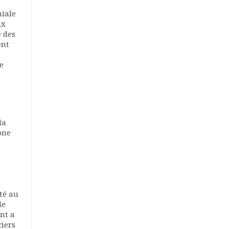
niale
ix
é des
ent
e
la
one
té au
le
nt a
ciers