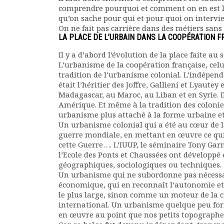
comprendre pourquoi et comment on en est là. 
Documents
qu’on sache pour qui et pour quoi on intervie
Les adhérents
On ne fait pas carrière dans des métiers sans 
Annuaire
LA PLACE DE L’URBAIN DANS LA COOPÉRATION F
Offres d’emploi
Il y a d’abord l’évolution de la place faite au
Forum
L’urbanisme de la coopération française, celu
Actualités
tradition de l’urbanisme colonial. L’indépenda
Nous contacter
était l’héritier des Joffre, Gallieni et Lyaute
Madagascar, au Maroc, au Liban et en Syrie. I
Amérique. Et même à la tradition des coloni
urbanisme plus attaché à la forme urbaine et
Un urbanisme colonial qui a été au cœur de la
guerre mondiale, en mettant en œuvre ce qui
cette Guerre…. L’IUUP, le séminaire Tony Garn
l’Ecole des Ponts et Chaussées ont développé e
géographiques, sociologiques ou techniques.
Un urbanisme qui ne subordonne pas nécess
économique, qui en reconnaît l’autonomie e
le plus large, sinon comme un moteur de la
international. Un urbanisme quelque peu forme
en œuvre au point que nos petits topographes 