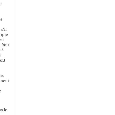
st
es
s’il
e que
est
 faut
u’à
e
ant
le,
ement
t
s le