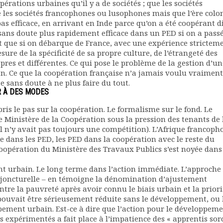
pérations urbaines qu’il y a de sociétés ; que les sociétés
les sociétés francophones ou lusophones mais que l’ère colo
 pas efficace, en arrivant en Inde parce qu’on a été coopérant d
 sans doute plus rapidement efficace dans un PED si on a pass
que si on débarque de France, avec une expérience strictem
esure de la spécificité de sa propre culture, de l’étrangeté des
opres et différentes. Ce qui pose le problème de la gestion d’un
on. Ce que la coopération française n’a jamais voulu vraiment
 sans doute à ne plus faire du tout.
R À DES MODES
pris le pas sur la coopération. Le formalisme sur le fond. Le
e Ministère de la Coopération sous la pression des tenants de 
il n’y avait pas toujours une compétition). L’Afrique francoph
e dans les PED, les PED dans la coopération avec le reste du
 coopération du Ministère des Travaux Publics s’est noyée dans
t urbain. Le long terme dans l’action immédiate. L’approche
onjoncturelle – en témoigne la dénomination d’ajustement
ntre la pauvreté après avoir connu le biais urbain et la priori
ouvait être sérieusement réduite sans le développement, ou 
ement urbain. Est-ce à dire que l’action pour le développeme
rs expérimentés a fait place à l’impatience des « apprentis sor