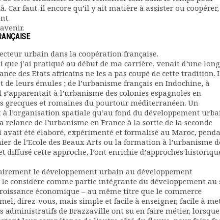
Car faut-il encore qu’il y ait matière à assister ou coopérer,
nt.
avenir.
RANÇAISE
 secteur urbain dans la coopération française.
i que j’ai pratiqué au début de ma carrière, venait d’une lon
nce des Etats africains ne les a pas coupé de cette tradition. I
y et de leurs émules ; de l’urbanisme français en Indochine, à
l s’apparentait à l’urbanisme des colonies espagnoles en
es grecques et romaines du pourtour méditerranéen. Un
 à l’organisation spatiale qu’au fond du développement urba
 relance de l’urbanisme en France à la sortie de la seconde
 avait été élaboré, expérimenté et formalisé au Maroc, pend
ier de l’Ecole des Beaux Arts ou la formation à l’urbanisme d
t diffusé cette approche, l’ont enrichie d’approches historiqu
airement le développement urbain au développement
t le considère comme partie intégrante du développement au 
 croissance économique – au même titre que le commerce
l, direz-vous, mais simple et facile à enseigner, facile à me
administratifs de Brazzaville ont su en faire métier, lorsque