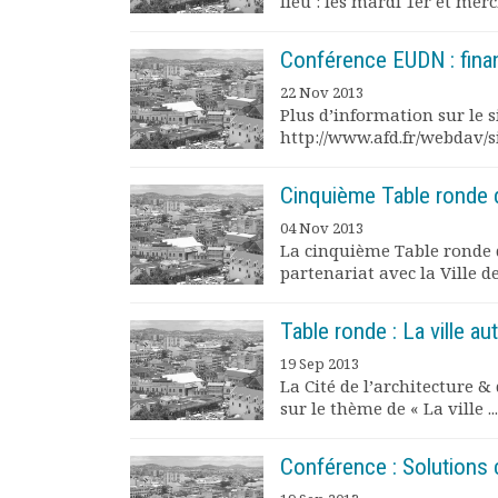
lieu : les mardi 1er et mercre
Rapports moraux
Rapports financiers
Conférence EUDN : finan
Nous rejoindre
22 Nov 2013
Le bulletin
Plus d’information sur le si
Présentation du bulletin
http://www.afd.fr/webdav/
Comité de rédaction
Bulletins Villes en
Cinquième Table ronde d
développement
04 Nov 2013
Kiosk
La cinquième Table ronde d
Ressources
partenariat avec la Ville de 
Nos actions
Podcast-AdP
Table ronde : La ville a
Dîners débats
Journées d’études
19 Sep 2013
La Cité de l’architecture 
Concours vidéo
sur le thème de « La ville ...
Matinales
Nos partenaires
Conférence : Solutions c
Evénements
Publications et rapports