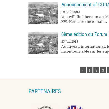
Announcement of CODA
19 Août 2013
You will find here an arti
XVI. Here are the e-mail ...
6ème édition du Forum M
25 Juil 2013
Au niveau international,
incontournable sur les enje
POSTS
«
1
2
3
NAVIGATION
PARTENAIRES