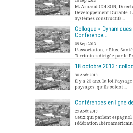
19 Sep 2013
M. Arnaud COLSON, Directe
Documents
Développement Durable La
Les adhérents
Systèmes constructifs ...
Annuaire
Offres d’emploi
Colloque « Dynamiques u
Conference...
Forum
Actualités
09 Sep 2013
Nous contacter
L’association, « Elus, Santé
Territoires dirigée par le P
18 octobre 2013 : collo
30 Août 2013
Il y a 20 ans, la loi Paysag
paysages, qu’ils soient ...
Conférences en ligne de
29 Août 2013
Ceux qui parlent espagnol 
Fédération Ibéroaméricaine