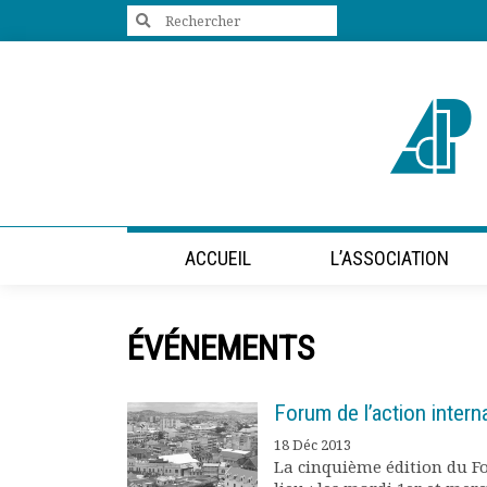
Search
for:
+33 (0)1 47 98 85 34
contact@villes-developpement.org
Accueil
ACCUEIL
L’ASSOCIATION
L’association
Qui sommes-nous ?
Présentation vidéo
ÉVÉNEMENTS
Le bureau
Statuts de l’association
Vie de l’association
Forum de l’action internat
Calendrier des activités
18 Déc 2013
Assemblées générales
La cinquième édition du Fo
Comptes rendus mensuels