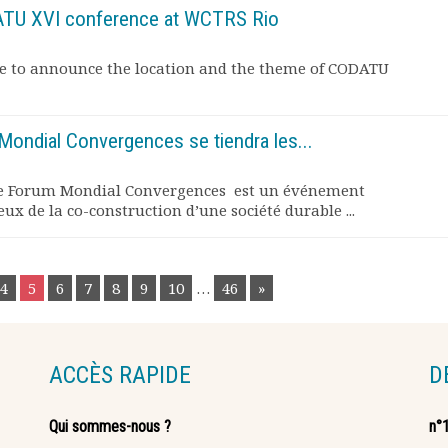
TU XVI conference at WCTRS Rio
cle to announce the location and the theme of CODATU
ondial Convergences se tiendra les...
 le Forum Mondial Convergences est un événement
ux de la co-construction d’une société durable ...
4
5
6
7
8
9
10
…
46
»
ACCÈS RAPIDE
D
Qui sommes-nous ?
n°