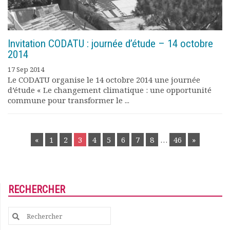
Invitation CODATU : journée d’étude – 14 octobre
2014
17 Sep 2014
Le CODATU organise le 14 octobre 2014 une journée
d’étude « Le changement climatique : une opportunité
commune pour transformer le ...
POSTS
«
1
2
3
4
5
6
7
8
…
46
»
NAVIGATION
RECHERCHER
Search
for: