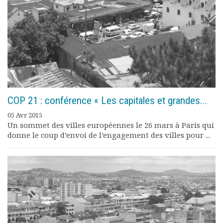
Rapports moraux
Rapports financiers
Nous rejoindre
Le bulletin
Présentation du bulletin
Comité de rédaction
Bulletins Villes en
développement
COP 21 : conférence « Les capitales et grandes...
Kiosk
Ressources
05 Avr 2015
Un sommet des villes européennes le 26 mars à Paris qui
Nos actions
donne le coup d’envoi de l’engagement des villes pour ...
Podcast-AdP
Dîners débats
Journées d’études
Concours vidéo
Matinales
Nos partenaires
Evénements
Publications et rapports