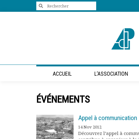
Search
for:
+33 (0)1 47 98 85 34
contact@villes-developpement.org
Accueil
ACCUEIL
L’ASSOCIATION
L’association
Qui sommes-nous ?
Présentation vidéo
ÉVÉNEMENTS
Le bureau
Statuts de l’association
Vie de l’association
Appel à communication
Calendrier des activités
14 Nov 2012
Assemblées générales
Découvrez l’appel à comm
Comptes rendus mensuels