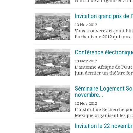
contribue à organiser à la M
Rapports moraux
Rapports financiers
Invitation grand prix de
Nous rejoindre
13 Nov 2012
Le bulletin
Vous trouverez ci-joint l’
Présentation du bulletin
l’urbanisme 2012 qui aura li
Comité de rédaction
Bulletins Villes en
Conférence électroniqu
développement
13 Nov 2012
Kiosk
L’antenne Afrique de l’Ou
Ressources
juin dernier un théâtre for
Nos actions
Podcast-AdP
Séminaire Logement Soc
Dîners débats
novembre...
Journées d’études
12 Nov 2012
Concours vidéo
L’Institut de Recherche po
Matinales
Mexique organisent les pro
Nos partenaires
Invitation le 22 novemb
Evénements
Publications et rapports