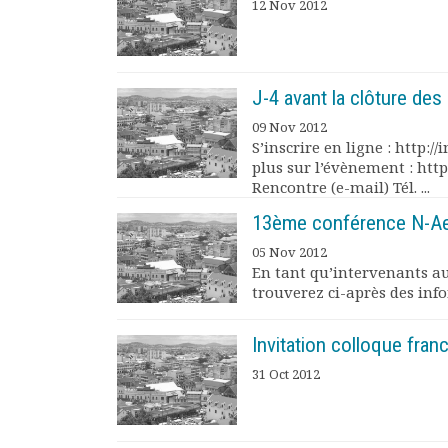
12 Nov 2012
Documents
Les adhérents
Annuaire
Offres d’emploi
J-4 avant la clôture des 
Forum
09 Nov 2012
Actualités
S’inscrire en ligne : http:
Nous contacter
plus sur l’évènement : htt
Rencontre (e-mail) Tél. ...
13ème conférence N-A
05 Nov 2012
En tant qu’intervenants au
trouverez ci-après des info
Invitation colloque fra
31 Oct 2012