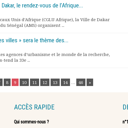
Dakar, le rendez-vous de l’Afrique...
aux Unis d’Afrique (CGLU Afrique), la Ville de Dakar
 du Sénégal (AMS) organisent ...
es villes » sera le thème des...
 les agences d’urbanisme et le monde de la recherche,
-tend la 33e ...
7
8
9
10
11
12
13
14
…
46
»
ACCÈS RAPIDE
D
Qui sommes-nous ?
n°