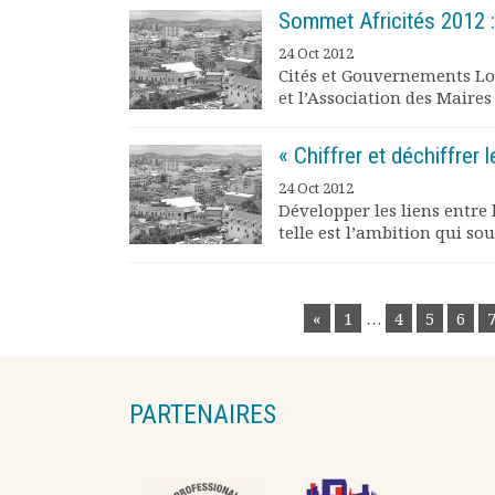
Sommet Africités 2012 : 
24 Oct 2012
Cités et Gouvernements Loc
et l’Association des Maires
« Chiffrer et déchiffrer l
24 Oct 2012
Développer les liens entre
telle est l’ambition qui sous
POSTS
«
1
…
4
5
6
NAVIGATION
PARTENAIRES