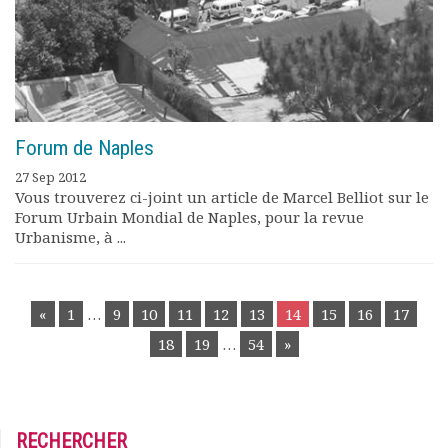
Forum de Naples
27 Sep 2012
Vous trouverez ci-joint un article de Marcel Belliot sur le
Forum Urbain Mondial de Naples, pour la revue
Urbanisme, à ...
POSTS
«
1
…
9
10
11
12
13
14
15
16
17
NAVIGATION
18
19
…
54
»
RECHERCHER