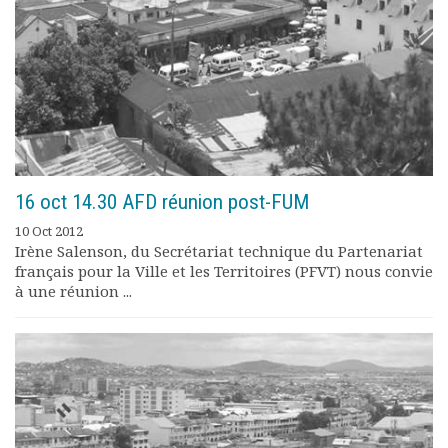
Rapports moraux
Rapports financiers
Nous rejoindre
Le bulletin
Présentation du bulletin
Comité de rédaction
Bulletins Villes en
développement
16 oct 14.30 AFD réunion post-FUM
Kiosk
Ressources
10 Oct 2012
Irène Salenson, du Secrétariat technique du Partenariat
Nos actions
français pour la Ville et les Territoires (PFVT) nous convie
Podcast-AdP
à une réunion ...
Dîners débats
Journées d’études
Concours vidéo
Matinales
Nos partenaires
Evénements
Publications et rapports