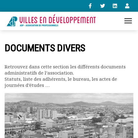
+33 (0)1 47 98 85 34
DOCUMENTS DIVERS
contact@villes-developpement.org
Retrouvez dans cette section les différents documents
Accueil
administratifs de l’association.
L’association
Statuts, liste des adhérents, le bureau, les actes de
Qui sommes-nous ?
journées d’études …
Présentation vidéo
Le bureau
Statuts de l’association
Vie de l’association
Calendrier des activités
Assemblées générales
Comptes rendus mensuels