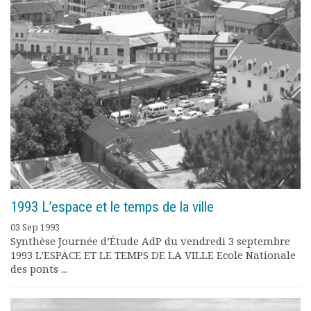
Rapports moraux
Rapports financiers
Nous rejoindre
Le bulletin
Présentation du bulletin
Comité de rédaction
Bulletins Villes en
développement
Kiosk
Ressources
Nos actions
Podcast-AdP
1993 L’espace et le temps de la ville
Dîners débats
Journées d’études
03 Sep 1993
Synthèse Journée d’Étude AdP du vendredi 3 septembre
Concours vidéo
1993 L’ESPACE ET LE TEMPS DE LA VILLE Ecole Nationale
Matinales
des ponts ...
Nos partenaires
Evénements
Publications et rapports