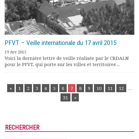
PFVT – Veille internationale du 17 avril 2015
19 Avr 2015
Voici la dernière lettre de veille réalisée par le CRDALN
pour le PFVT, qui porte sur les villes et territoires ...
POSTS
«
1
2
3
4
5
6
7
8
9
10
11
12
…
NAVIGATION
31
»
RECHERCHER