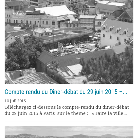
Rapports moraux
Rapports financiers
Nous rejoindre
Le bulletin
Présentation du bulletin
Comité de rédaction
Bulletins Villes en
développement
Kiosk
Ressources
Nos actions
Podcast-AdP
Compte rendu du Dîner-débat du 29 juin 2015 –...
Dîners débats
Journées d’études
10 Juil 2015
Téléchargez ci-dessous le compte-rendu du diner-débat
Concours vidéo
du 29 juin 2015 à Paris sur le thème : « Faire la ville ...
Matinales
Nos partenaires
Evénements
Publications et rapports