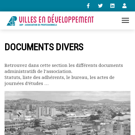
+33 (0)1 47 98 85 34
DOCUMENTS DIVERS
contact@villes-developpement.org
Retrouvez dans cette section les différents documents
Accueil
administratifs de l’association.
L’association
Statuts, liste des adhérents, le bureau, les actes de
Qui sommes-nous ?
journées d’études …
Présentation vidéo
Le bureau
Statuts de l’association
Vie de l’association
Calendrier des activités
Assemblées générales
Comptes rendus mensuels