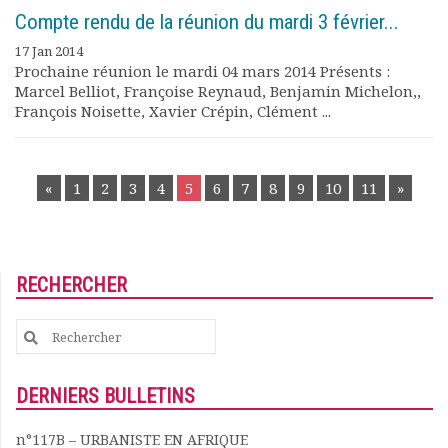
Compte rendu de la réunion du mardi 3 février...
17 Jan 2014
Prochaine réunion le mardi 04 mars 2014 Présents :
Marcel Belliot, Françoise Reynaud, Benjamin Michelon,,
François Noisette, Xavier Crépin, Clément ...
POSTS
«
1
2
3
4
5
6
7
8
9
10
11
»
NAVIGATION
RECHERCHER
Search
for:
DERNIERS BULLETINS
n°117B – URBANISTE EN AFRIQUE