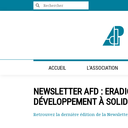
Search
for:
+33 (0)1 47 98 85 34
contact@villes-developpement.org
Accueil
ACCUEIL
L’ASSOCIATION
L’association
Qui sommes-nous ?
Présentation vidéo
NEWSLETTER AFD : ERADI
Le bureau
Statuts de l’association
DÉVELOPPEMENT À SOLID
Vie de l’association
Calendrier des activités
Retrouvez la dernière édition de la Newslette
Assemblées générales
Comptes rendus mensuels