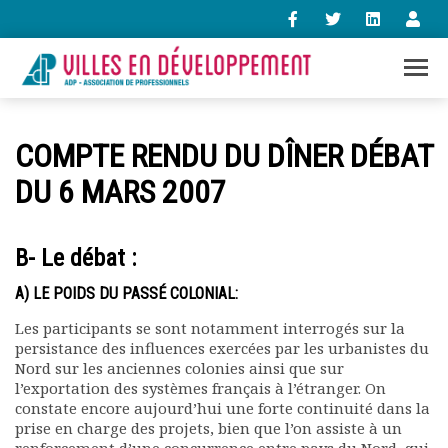
+33 (0)1 47 98 85 34
COMPTE RENDU DU DÎNER DÉBAT
contact@villes-developpement.org
DU 6 MARS 2007
Accueil
L’association
B- Le débat :
Qui sommes-nous ?
A) LE POIDS DU PASSÉ COLONIAL:
Présentation vidéo
Le bureau
Les participants se sont notamment interrogés sur la
Statuts de l’association
persistance des influences exercées par les urbanistes du
Vie de l’association
Nord sur les anciennes colonies ainsi que sur
l’exportation des systèmes français à l’étranger. On
Calendrier des activités
constate encore aujourd’hui une forte continuité dans la
Assemblées générales
prise en charge des projets, bien que l’on assiste à un
Comptes rendus mensuels