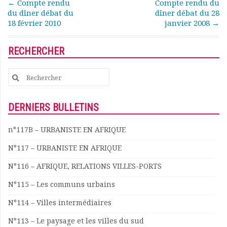
Post navigation
←
Compte rendu
Compte rendu du
du dîner débat du
dîner débat du 28
18 février 2010
janvier 2008
→
RECHERCHER
Search
for:
DERNIERS BULLETINS
n°117B – URBANISTE EN AFRIQUE
N°117 – URBANISTE EN AFRIQUE
N°116 – AFRIQUE, RELATIONS VILLES-PORTS
N°115 – Les communs urbains
N°114 – Villes intermédiaires
N°113 – Le paysage et les villes du sud