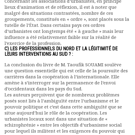
Concernant les associations d’urbanistes, en principe
Documents
lieux d’animation et de réflexion, il est à noter que
malgré des situations contrastées, nombre de ces
Les adhérents
groupements, constitués en « ordre », sont placés sous la
Annuaire
tutelle de l’État. Dans certains pays ces ordres
Offres d’emploi
d’urbanistes ont longtemps été « à gauche » mais leur
Forum
influence a été relativement faible sur la réalité de
Actualités
l’exercice de la profession.
C) LES PROFESSIONNELS DU NORD ET LA LÉGITIMITÉ DE
Nous contacter
LEURS INTERVENTIONS AU SUD ? :
La conclusion du livre de M. Taoufik SOUAMI soulève
une question essentielle qui est celle de la poursuite des
carrières dans la coopération à l’internationale. Elle
amène à s’interroger sur la permanence de l’envoi
d’occidentaux dans les pays du Sud.
Les auteurs perçoivent que de nombreux problèmes
posés sont liés à l’ambiguïté entre l’urbanisme et le
pouvoir politique et c’est dans cette ambiguïté que se
situe aujourd’hui le rôle de la coopération. Les
urbanistes locaux sont dans une situation de «
schizophrénie » entre les objectifs d’urbanisme social
pour lequel ils militent et les exigences du pouvoir qui