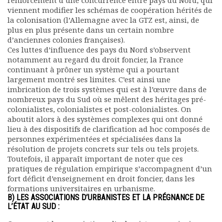
renforcement d’une concurrence entre pays du Nord, qui
Rapports moraux
viennent modifier les schémas de coopération hérités de
Rapports financiers
la colonisation (l’Allemagne avec la GTZ est, ainsi, de
plus en plus présente dans un certain nombre
Nous rejoindre
d’anciennes colonies françaises).
Le bulletin
Ces luttes d’influence des pays du Nord s’observent
Présentation du bulletin
notamment au regard du droit foncier, la France
Comité de rédaction
continuant à prôner un système qui a pourtant
Bulletins Villes en
largement montré ses limites. C’est ainsi une
imbrication de trois systèmes qui est à l’œuvre dans de
développement
nombreux pays du Sud où se mêlent des héritages pré-
Kiosk
colonialistes, colonialistes et post-colonialistes. On
Ressources
aboutit alors à des systèmes complexes qui ont donné
Nos actions
lieu à des dispositifs de clarification ad hoc composés de
Podcast-AdP
personnes expérimentées et spécialisées dans la
résolution de projets concrets sur tels ou tels projets.
Dîners débats
Toutefois, il apparaît important de noter que ces
Journées d’études
pratiques de régulation empirique s’accompagnent d’un
Concours vidéo
fort déficit d’enseignement en droit foncier, dans les
Matinales
formations universitaires en urbanisme.
Nos partenaires
B) LES ASSOCIATIONS D’URBANISTES ET LA PRÉGNANCE DE
L’ÉTAT AU SUD :
Evénements
Publications et rapports