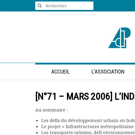
Search
for:
+33 (0)1 47 98 85 34
contact@villes-developpement.org
Accueil
ACCUEIL
L’ASSOCIATION
L’association
Qui sommes-nous ?
Présentation vidéo
[N°71 – MARS 2006] L’IND
Le bureau
Statuts de l’association
Au sommaire :
Vie de l’association
Calendrier des activités
Les défis du développement urbain en Ind
Assemblées générales
Le projet « Infrastructures métropolitaine
Comptes rendus mensuels
Les transports urbains, défi environnement