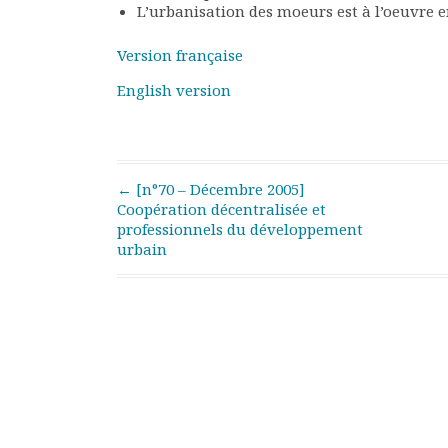
L’urbanisation des moeurs est à l’oeuvre e
Rapports moraux
Rapports financiers
Version française
Nous rejoindre
Le bulletin
English version
Présentation du bulletin
Comité de rédaction
Bulletins Villes en
développement
Post navigation
←
[n°70 – Décembre 2005]
Kiosk
Coopération décentralisée et
professionnels du développement
Ressources
urbain
Nos actions
Podcast-AdP
Dîners débats
Journées d’études
Concours vidéo
Matinales
Nos partenaires
Evénements
Publications et rapports