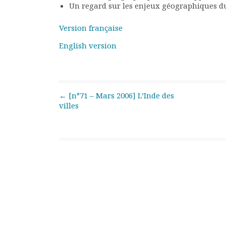
Un regard sur les enjeux géographiques
Rapports moraux
Rapports financiers
Version française
Nous rejoindre
Le bulletin
English version
Présentation du bulletin
Comité de rédaction
Bulletins Villes en
développement
Post navigation
←
[n°71 – Mars 2006] L’Inde des
Kiosk
villes
Ressources
Nos actions
Podcast-AdP
Dîners débats
Journées d’études
Concours vidéo
Matinales
Nos partenaires
Evénements
Publications et rapports