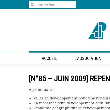
Search
for:
+33 (0)1 47 98 85 34
contact@villes-developpement.org
Accueil
ACCUEIL
L’ASSOCIATION
L’association
Qui sommes-nous ?
Présentation vidéo
[N°85 – JUIN 2009] REP
Le bureau
Statuts de l’association
Au sommaire :
Vie de l’association
Calendrier des activités
Villes en développement pour une urbanisa
Assemblées générales
La recherche d’un développement équilibré
Comptes rendus mensuels
Economie géographique et développement