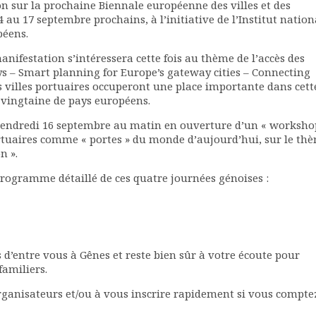
ion sur la prochaine Biennale européenne des villes et des
4 au 17 septembre prochains, à l’initiative de l’Institut nation
péens.
anifestation s’intéressera cette fois au thème de l’accès des
s – Smart planning for Europe’s gateway cities – Connecting
es villes portuaires occuperont une place importante dans cett
e vingtaine de pays européens.
 vendredi 16 septembre au matin en ouverture d’un « worksho
ortuaires comme « portes » du monde d’aujourd’hui, sur le th
n ».
 programme détaillé de ces quatre journées génoises :
ns d’entre vous à Gênes et reste bien sûr à votre écoute pour
familiers.
rganisateurs et/ou à vous inscrire rapidement si vous compte