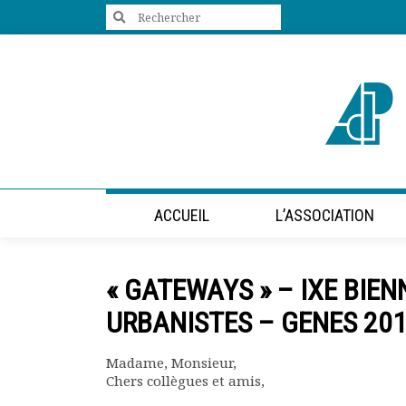
Search
for:
+33 (0)1 47 98 85 34
contact@villes-developpement.org
Accueil
ACCUEIL
L’ASSOCIATION
L’association
Qui sommes-nous ?
Présentation vidéo
« GATEWAYS » – IXE BIE
Le bureau
Statuts de l’association
URBANISTES – GENES 20
Vie de l’association
Calendrier des activités
Madame, Monsieur,
Assemblées générales
Chers collègues et amis,
Comptes rendus mensuels