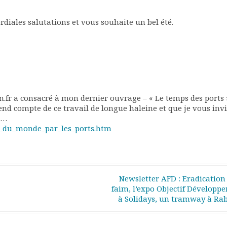
rdiales salutations et vous souhaite un bel été.
n.fr a consacré à mon dernier ouvrage – « Le temps des ports »
rend compte de ce travail de longue haleine et que je vous invi
t…
ur_du_monde_par_les_ports.htm
Newsletter AFD : Eradication 
faim, l’expo Objectif Développ
à Solidays, un tramway à Ra