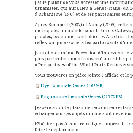
J’ai le plaisir de vous adresser une informat
Rapports moraux
urbanistes, qui aura lieu à Gênes (Italie) du 1
Rapports financiers
d’urbanisme (INU) et de ses partenaires euro
Nous rejoindre
Après Budapest (2007) et Nancy (2009), cette m
Le bulletin
métropoles au monde, sous le titre « Gateway
Présentation du bulletin
peoples, economies and places ». A ce titre, l
Comité de rédaction
réflexion qui associera les participants d’un
Bulletins Villes en
J’aurai moi-même l’occasion d’intervenir le
développement
plus particulièrement consacré aux villes p
Kiosk
« Perspectives of the World Ports Reconversio
Ressources
Vous trouverez en pièce jointe l’affiche et le
Nos actions
Podcast-AdP
Flyer biennale Genes (
)
1.67 MB
Dîners débats
Programme biennale Genes (
)
Journées d’études
265.72 KB
Concours vidéo
J’espère avoir le plaisir de rencontrer certai
Matinales
échanger sur ces sujets qui me sont devenus 
Nos partenaires
N’hésitez pas à vous renseigner auprès des o
Evénements
faire le déplacement :
Publications et rapports