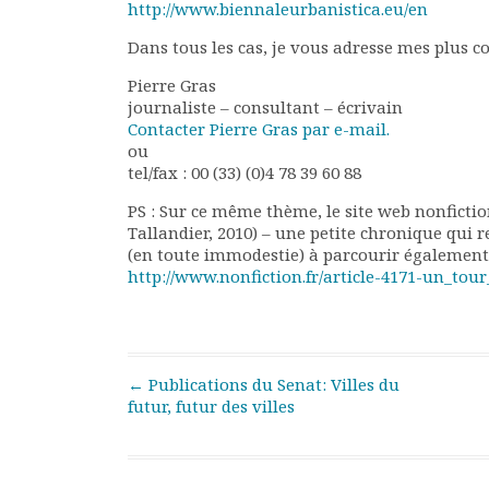
http://www.biennaleurbanistica.eu/en
Documents
Dans tous les cas, je vous adresse mes plus co
Les adhérents
Annuaire
Pierre Gras
Offres d’emploi
journaliste – consultant – écrivain
Contacter Pierre Gras par e-mail.
Forum
ou
Actualités
tel/fax : 00 (33) (0)4 78 39 60 88
Nous contacter
PS : Sur ce même thème, le site web nonfictio
Tallandier, 2010) – une petite chronique qui 
(en toute immodestie) à parcourir égalemen
http://www.nonfiction.fr/article-4171-un_to
Post navigation
←
Publications du Senat: Villes du
futur, futur des villes