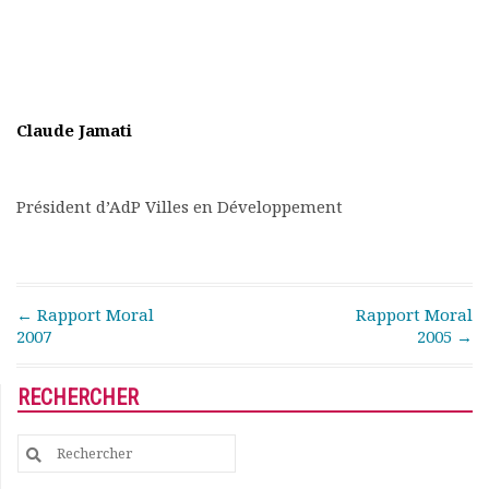
Claude Jamati
Président d’AdP Villes en Développement
Post navigation
←
Rapport Moral
Rapport Moral
2007
2005
→
RECHERCHER
Search
for: