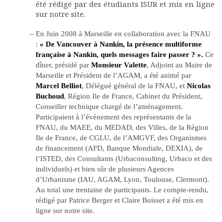
été rédigé par des étudiants ISUR et mis en ligne
sur notre site.
–
En Juin 2008 à Marseille en collaboration avec la FNAU
:
« De Vancouver à Nankin, la présence multiforme
française à Nankin, quels messages faire passer ? ».
Ce
dîner,
présidé par
Monsieur Valette
, Adjoint au Maire de
Marseille et Président de l’AGAM, a été animé par
Marcel Belliot
, Délégué général de la FNAU, et
Nicolas
Buchoud
, Région Ile de France, Cabinet du Président,
Conseiller technique chargé de l’aménagement.
Participaient à l’évènement des représentants de la
FNAU, du MAEE, du MEDAD, des Villes, de la Région
Ile de France, de CGLU, de l’AMGVF, des Organismes
de financement (AFD, Banque Mondiale, DEXIA), de
l’ISTED, des Consultants (Urbaconsulting, Urbaco et des
individuels) et bien sûr de plusieurs Agences
d’Urbanisme (IAU, AGAM, Lyon, Toulouse, Clermont).
Au total une trentaine de participants. Le compte-rendu,
rédigé par Patrice Berger et Claire Boisset a été mis en
ligne sur notre site.