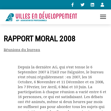
+33 (0)1 47 98 85 34
RAPPORT MORAL 2008
contact@villes-developpement.org
Réunions du bureau
Accueil
L’association
Depuis la dernière AG, qui s’est tenue le 6
Qui sommes-nous ?
Septembre 2007 à l’IAU rue Falguière, le bureau
Présentation vidéo
s’est réuni régulièrement : en 2007, les 16
Le bureau
Octobre, 6 Novembre et 11 Décembre et en 2008,
Statuts de l’association
les 7 Février, 1er Avril, 6 Mai et 10 Juin. La
Vie de l’association
participation à chaque réunion a varié entre 6 et
16 personnes, ce qui est satisfaisant. Les débats
Calendrier des activités
ont été animés, même si deux heures par mois
Assemblées générales
ne suffisent pas pour aborder tous les sujets qui
Comptes rendus mensuels