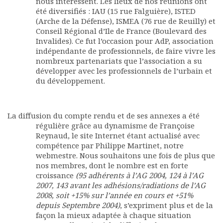
nous intéressent. Les lieux de nos réunions ont
Rapports moraux
été diversifiés : IAU (15 rue Falguière), ISTED
Rapports financiers
(Arche de la Défense), ISMEA (76 rue de Reuilly) et
Conseil Régional d’Ile de France (Boulevard des
Nous rejoindre
Invalides). Ce fut l’occasion pour AdP, association
Le bulletin
indépendante de professionnels, de faire vivre les
Présentation du bulletin
nombreux partenariats que l’association a su
Comité de rédaction
développer avec les professionnels de l’urbain et
Bulletins Villes en
du développement.
développement
Kiosk
Ressources
La diffusion du compte rendu et de ses annexes a été
régulière grâce au dynamisme de Françoise
Nos actions
Reynaud, le site Internet étant actualisé avec
Podcast-AdP
compétence par Philippe Martinet, notre
Dîners débats
webmestre. Nous souhaitons une fois de plus que
Journées d’études
nos membres, dont le nombre est en forte
Concours vidéo
croissance
(95 adhérents à l’AG 2004, 124 à l’AG
2007, 143 avant les adhésions/radiations de l’AG
Matinales
2008, soit +15% sur l’année en cours et +51%
Nos partenaires
depuis Septembre 2004)
, s’expriment plus et de la
Evénements
façon la mieux adaptée à chaque situation
Publications et rapports