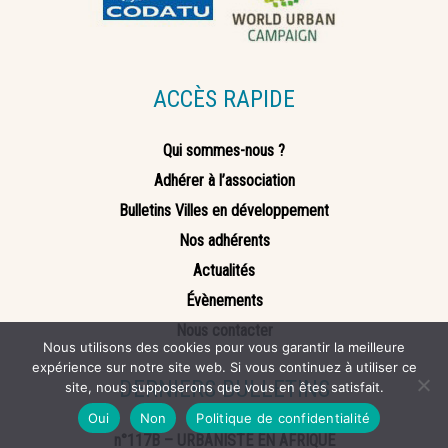
ACCÈS RAPIDE
Qui sommes-nous ?
Adhérer à l’association
Bulletins Villes en développement
Nos adhérents
Actualités
Évènements
Nous contacter
Nous utilisons des cookies pour vous garantir la meilleure
expérience sur notre site web. Si vous continuez à utiliser ce
DERNIERS BULLETINS
site, nous supposerons que vous en êtes satisfait.
Oui
Non
Politique de confidentialité
n°117B – URBANISTE EN AFRIQUE