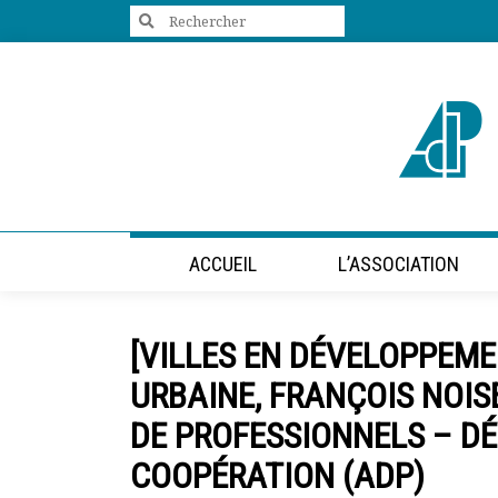
Search
for:
+33 (0)1 47 98 85 34
contact@villes-developpement.org
Accueil
ACCUEIL
L’ASSOCIATION
L’association
Qui sommes-nous ?
Présentation vidéo
[VILLES EN DÉVELOPPEME
Le bureau
Statuts de l’association
URBAINE, FRANÇOIS NOIS
Vie de l’association
DE PROFESSIONNELS – D
Calendrier des activités
Assemblées générales
COOPÉRATION (ADP)
Comptes rendus mensuels