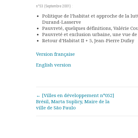
Rapports moraux
n°53 (Septembre 2001) :
Rapports financiers
Politique de l’habitat et approche de la lu
Nous rejoindre
Durand-Lasserve
Le bulletin
Pauvreté, quelques définitions, Valérie C
Présentation du bulletin
Pauvreté et exclusion urbaine, une vue d
Retour d’Habitat II + 5, Jean-Pierre Dufay
Comité de rédaction
Bulletins Villes en
Version française
développement
Kiosk
English version
Ressources
Nos actions
Podcast-AdP
Dîners débats
Post navigation
←
[Villes en développement n°052]
Journées d’études
Brésil, Marta Suplicy, Maire de la
ville de São Paulo
Concours vidéo
Matinales
Nos partenaires
Evénements
Publications et rapports