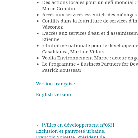
Des actions locales pour un défi mondial :
Rapports moraux
Marie Grondin
Rapports financiers
Accès aux services essentiels des ménages 
Nous rejoindre
Conflits dans la fourniture de services d’
Le bulletin
Vásconez
L’accès aux services d’eau et d’assainiss
Présentation du bulletin
Etienne
Comité de rédaction
« Initiative nationale pour le développeme
Bulletins Villes en
Casablanca, Martine Villars
développement
Veolia Environnement Maroc : acteur engagé
Kiosk
Le Programme « Business Partners for Deve
Patrick Rousseau
Ressources
Nos actions
Version française
Podcast-AdP
Dîners débats
English version
Journées d’études
Concours vidéo
Matinales
Nos partenaires
Post navigation
←
[Villes en développement n°053]
Evénements
Exclusion et pauvreté urbaine,
François Noisette, Président de
Publications et rapports