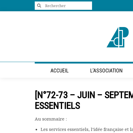
Search
for:
+33 (0)1 47 98 85 34
contact@villes-developpement.org
Accueil
ACCUEIL
L’ASSOCIATION
L’association
Qui sommes-nous ?
Présentation vidéo
[N°72-73 – JUIN – SEPT
Le bureau
Statuts de l’association
ESSENTIELS
Vie de l’association
Calendrier des activités
Au sommaire :
Assemblées générales
Les services essentiels, l’idée française e
Comptes rendus mensuels