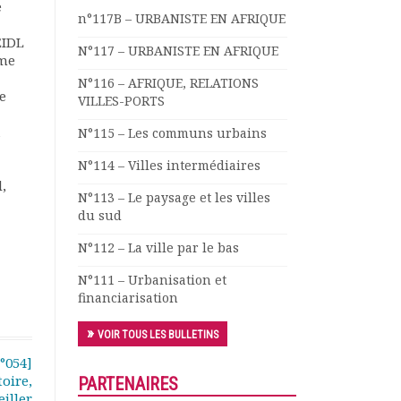
e
n°117B – URBANISTE EN AFRIQUE
EIDL
N°117 – URBANISTE EN AFRIQUE
ime
N°116 – AFRIQUE, RELATIONS
e
VILLES-PORTS
à
N°115 – Les communs urbains
N°114 – Villes intermédiaires
,
N°113 – Le paysage et les villes
du sud
N°112 – La ville par le bas
N°111 – Urbanisation et
financiarisation
VOIR TOUS LES BULLETINS
°054]
oire,
PARTENAIRES
iller