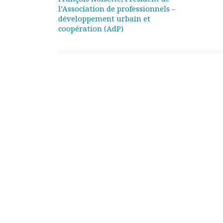
l’Association de professionnels –
Documents
développement urbain et
Les adhérents
coopération (AdP)
Annuaire
Offres d’emploi
Forum
Actualités
Nous contacter