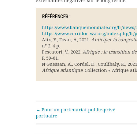
externalités négatives sur le long terme.
RÉFÉRENCES :
https://www.banquemondiale.org/fr/news/op
https://www.corridor-wa.org/index.php/fr/
Alix, Y., Deau, A, 2021.
Anticiper la congest
n° 2. 4 p.
Pescatori, V., 2022.
Afrique : la transition de
P. 59-61.
N’Guessan, A., Cordel, D., Coulibaly, K., 202
Afrique atlantique
. Collection « Afrique at
Post navigation
←
Pour un partenariat public-privé
portuaire