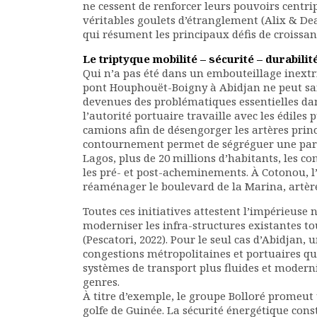
ne cessent de renforcer leurs pouvoirs centr
véritables goulets d’étranglement (Alix & Dea
qui résument les principaux défis de croissa
Le triptyque mobilité – sécurité – durabilit
Qui n’a pas été dans un embouteillage inextri
pont Houphouët-Boigny à Abidjan ne peut sais
devenues des problématiques essentielles da
l’autorité portuaire travaille avec les édiles
camions afin de désengorger les artères prin
contournement permet de ségréguer une partir
Lagos, plus de 20 millions d’habitants, les 
les pré- et post-acheminements. À Cotonou, l’a
réaménager le boulevard de la Marina, artère v
Toutes ces initiatives attestent l’impérieuse 
moderniser les infra-structures existantes 
(Pescatori, 2022). Pour le seul cas d’Abidjan, u
congestions métropolitaines et portuaires qu’
systèmes de transport plus fluides et moderni
genres.
À titre d’exemple, le groupe Bolloré promeut 
golfe de Guinée. La sécurité énergétique cons