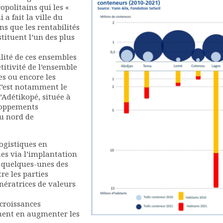
politains qui les «
 a fait la ville du
s que les rentabilités
ituent l’un des plus
ilité de ces ensembles
itivité de l’ensemble
res ou encore les
C’est notamment le
’Adétikopé, située à
eloppements
u nord de
logistiques en
nes via l’implantation
t quelques-unes des
re les parties
énératrices de valeurs
 croissances
ment en augmenter les