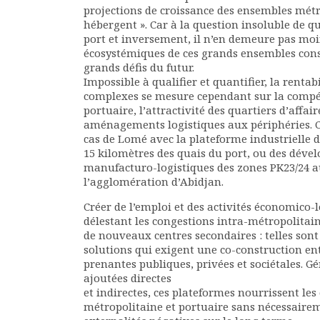
projections de croissance des ensembles métro
hébergent ». Car à la question insoluble de qui
port et inversement, il n’en demeure pas moin
écosystémiques de ces grands ensembles const
grands défis du futur.
Impossible à qualifier et quantifier, la rentab
complexes se mesure cependant sur la compét
portuaire, l’attractivité des quartiers d’affai
aménagements logistiques aux périphéries. 
cas de Lomé avec la plateforme industrielle d
15 kilomètres des quais du port, ou des dév
manufacturo-logistiques des zones PK23/24 a
l’agglomération d’Abidjan.
Créer de l’emploi et des activités économico-
délestant les congestions intra-métropolitai
de nouveaux centres secondaires : telles son
solutions qui exigent une co-construction ent
prenantes publiques, privées et sociétales. G
ajoutées directes
et indirectes, ces plateformes nourrissent les
métropolitaine et portuaire sans nécessaire