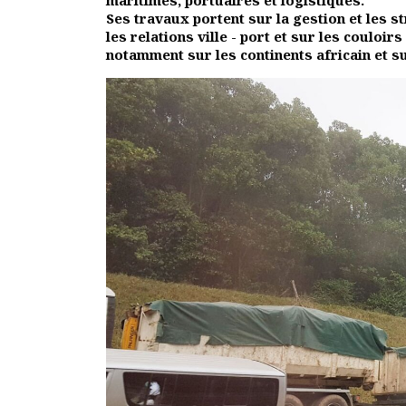
maritimes, portuaires et logistiques.
Rapports moraux
Ses travaux portent sur la gestion et les s
Rapports financiers
les relations ville - port et sur les coulo
notamment sur les continents africain et s
Nous rejoindre
Le bulletin
Présentation du bulletin
Comité de rédaction
Bulletins Villes en
développement
Kiosk
Ressources
Nos actions
Podcast-AdP
Dîners débats
Journées d’études
Concours vidéo
Matinales
Nos partenaires
Evénements
Publications et rapports