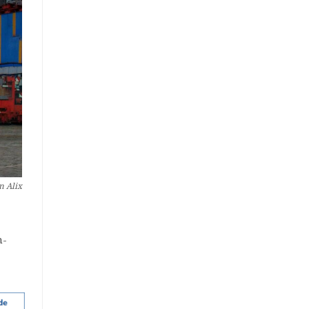
n Alix
n-