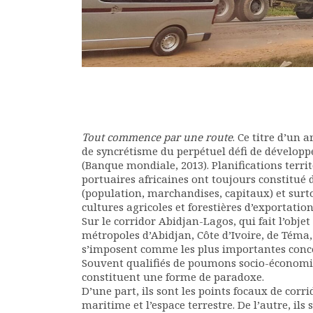
Documents
Les adhérents
Annuaire
Offres d’emploi
Forum
Actualités
Nous contacter
Tout commence par une route
. Ce titre d’un
de syncrétisme du perpétuel défi de développe
(Banque mondiale, 2013). Planifications territo
portuaires africaines ont toujours constitué 
(population, marchandises, capitaux) et surt
cultures agricoles et forestières d’exportatio
Sur le corridor Abidjan-Lagos, qui fait l’objet
métropoles d’Abidjan, Côte d’Ivoire, de Téma,
s’imposent comme les plus importantes conce
Souvent qualifiés de poumons socio-économi
constituent une forme de paradoxe.
D’une part, ils sont les points focaux de corrid
maritime et l’espace terrestre. De l’autre, il