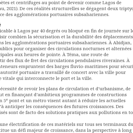
ipètes et centrifuges au point de devenir comme Lagos de
u, 2021). De ces réalités structurelles se dégagent deux tript
nce des agglomérations portuaires subsahariennes.
é
cable à Lagos par 40 degrés ou bloqué en fin de journée sur l
ir combien la sécurisation et la durabilité des déplacements
ns les agglomérations portuaires subsahariennes. À Abidjan,
 publics pour organiser des circulations nocturnes et alternées
cipales aux heures de pointe. À Téma, une route de
 des flux de fret des circulations pendulaires riveraines. À
conteneurs empruntent des barges fluvio-maritimes pour sécur
utorité portuaire a travaillé de concert avec la ville pour
itale qui interconnecte le port et la ville.
nécessité de revoir les plans de circulation et d’urbanisme, de
tout en finançant d’ambitieux programmes de constructions
e
n 5
pont et un métro visent autant à réduire les actuelles
à anticiper les conséquences des futures croissances. Des
sés sont de facto des solutions pratiques aux pollutions en t
une électrification de ces matériels sur tous ses terminaux d
titue un défi majeur de croissance, dans la perspective à long