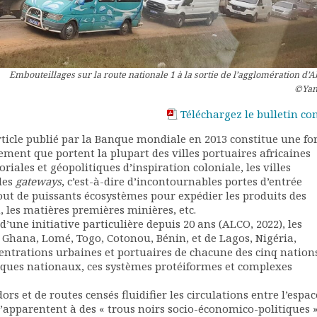
Embouteillages sur la route nationale 1 à la sortie de l’agglomération d’
©Yan
Téléchargez le bulletin co
 article publié par la Banque mondiale en 2013 constitue une f
ment que portent la plupart des villes portuaires africaines
riales et géopolitiques d’inspiration coloniale, les villes
des
gateways
, c’est-à-dire d’incontournables portes d’entrée
out de puissants écosystèmes pour expédier les produits des
n, les matières premières minières, etc.
 d’une initiative particulière depuis 20 ans (ALCO, 2022), les
 Ghana, Lomé, Togo, Cotonou, Bénin, et de Lagos, Nigéria,
ntrations urbaines et portuaires de chacune des cinq nations
ques nationaux, ces systèmes protéiformes et complexes
ors et de routes censés fluidifier les circulations entre l’espac
s s’apparentent à des « trous noirs socio-économico-politiques 