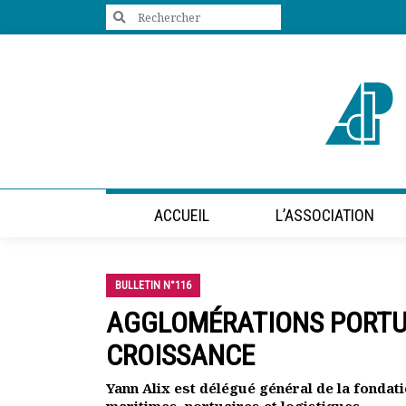
Search
for:
+33 (0)1 47 98 85 34
contact@villes-developpement.org
Accueil
ACCUEIL
L’ASSOCIATION
L’association
Qui sommes-nous ?
Présentation vidéo
BULLETIN N°116
Le bureau
Statuts de l’association
AGGLOMÉRATIONS PORTUAI
Vie de l’association
CROISSANCE
Calendrier des activités
Assemblées générales
Yann Alix est délégué général de la fondati
Comptes rendus mensuels