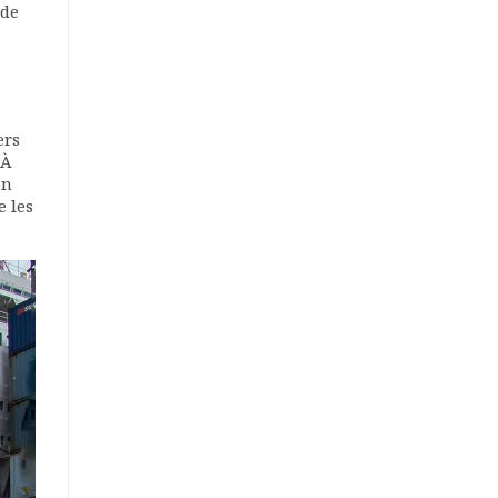
 de
ers
 À
en
e les