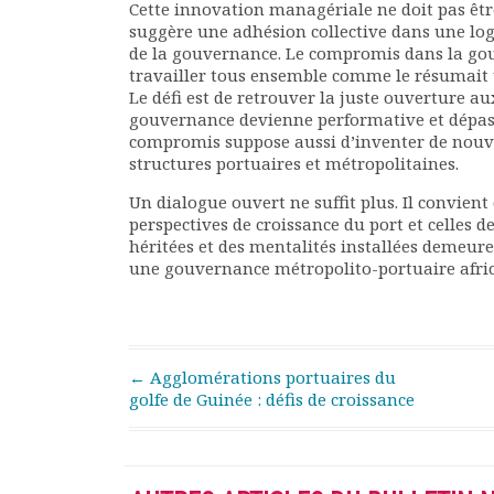
Cette innovation managériale ne doit pas êt
suggère une adhésion collective dans une log
de la gouvernance. Le compromis dans la gouve
travailler tous ensemble comme le résumait 
Le défi est de retrouver la juste ouverture a
gouvernance devienne performative et dépasse
compromis suppose aussi d’inventer de nouvel
structures portuaires et métropolitaines.
Un dialogue ouvert ne suffit plus. Il convien
perspectives de croissance du port et celles d
héritées et des mentalités installées demeu
une gouvernance métropolito-portuaire africa
Post navigation
←
Agglomérations portuaires du
golfe de Guinée : défis de croissance