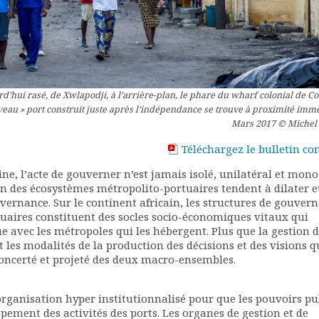
rd’hui rasé, de Xwlapodji, à l’arrière-plan, le phare du wharf colonial de C
veau » port construit juste après l’indépendance se trouve à proximité immé
Mars 2017 © Michel
Téléchargez le bulletin co
e, l’acte de gouverner n’est jamais isolé, unilatéral et mono
ion des écosystèmes métropolito-portuaires tendent à dilater e
uvernance. Sur le continent africain, les structures de gouver
rtuaires constituent des socles socio-économiques vitaux qui
 avec les métropoles qui les hébergent. Plus que la gestion 
nt les modalités de la production des décisions et des visions q
oncerté et projeté des deux macro-ensembles.
rganisation hyper institutionnalisé pour que les pouvoirs pu
pement des activités des ports. Les organes de gestion et de