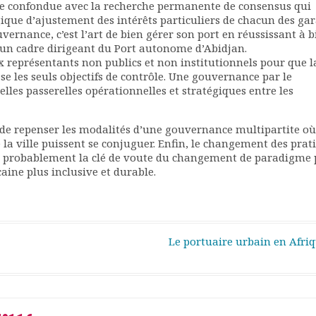
re confondue avec la recherche permanente de consensus qui
ique d’ajustement des intérêts particuliers de chacun des ga
rnance, c’est l’art de bien gérer son port en réussissant à b
un cadre dirigeant du Port autonome d’Abidjan.
ux représentants non publics et non institutionnels pour que l
 les seuls objectifs de contrôle. Une gouvernance par le
les passerelles opérationnelles et stratégiques entre les
t de repenser les modalités d’une gouvernance multipartite où
e la ville puissent se conjuguer. Enfin, le changement des prat
re probablement la clé de voute du changement de paradigme
ine plus inclusive et durable.
Le portuaire urbain en Afri