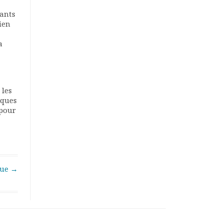
rants
ien
a
 les
iques
 pour
que
→