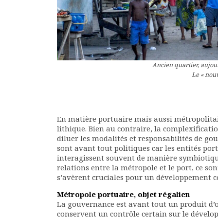
Documents
Les adhérents
Annuaire
Offres d’emploi
Forum
Ancien quartier, aujou
Actualités
Le « nou
Nous contacter
En matière portuaire mais aussi métropolitain
lithique. Bien au contraire, la complexificat
diluer les modalités et responsabilités de go
sont avant tout politiques car les entités po
interagissent souvent de manière symbiotique
relations entre la métropole et le port, ce so
s’avèrent cruciales pour un développement c
Métropole portuaire, objet régalien
La gouvernance est avant tout un produit d’o
conservent un contrôle certain sur le dévelop