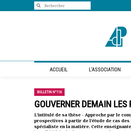
Search
for:
+33 (0)1 47 98 85 34
contact@villes-developpement.org
Accueil
ACCUEIL
L’ASSOCIATION
L’association
Qui sommes-nous ?
Présentation vidéo
BULLETIN N°116
Le bureau
Statuts de l’association
GOUVERNER DEMAIN LES 
Vie de l’association
Calendrier des activités
L’intitulé de sa thèse - Approche par le c
prospectives à partir de l’étude de cas des
Assemblées générales
spécialiste en la matière. Cette enseignan
Comptes rendus mensuels