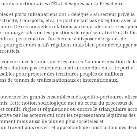
hauts fonctionnaires d’État, désignés par la Présidence.
les et ports subsahariens ont « délégué » au secteur privé la
ectricité, transports, etc.). Le port ne fait pas exception avec la
naux. De ces nouvelles relations partenariales entre les sphè
s managériales où les questions de représentativité et d’effic
culture performative. On cherche à disposer d’organes de
e pour gérer des actifs régaliens mais bien pour développer s
rentiels.
concurrence les unes avec les autres. La modernisation de la
es relations pas seulement institutionnelles entre le port et 
nsables pour projeter des territoires peuplés de millions
ons de tonnes de trafics nationaux et internationaux.
ouverner les grands ensembles métropolito-portuaires afric
omis. Cette notion sociologique met au coeur du processus de
 conflit, règles et régulations ou encore la triangulaire acc
activé par les acteurs qui sont les représentants légitimes des
emment mais aussi de plus en plus sociétales et
un travail plus ouvert et approfondi de construction des déci