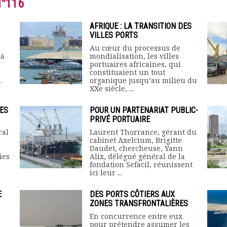
N°116
AFRIQUE : LA TRANSITION DES
VILLES PORTS
Au cœur du processus de
 à
mondialisation, les villes
portuaires africaines, qui
constituaient un tout
.
organique jusqu’au milieu du
XXe siècle, ...
ES
POUR UN PARTENARIAT PUBLIC-
PRIVÉ PORTUAIRE
ral
Laurent Thorrance, gérant du
cabinet Axelcium, Brigitte
Daudet, chercheuse, Yann
ies
Alix, délégué général de la
fondation Sefacil, réunissent
ici leur ...
E
DES PORTS CÔTIERS AUX
ZONES TRANSFRONTALIÈRES
En concurrence entre eux
pour prétendre assumer les