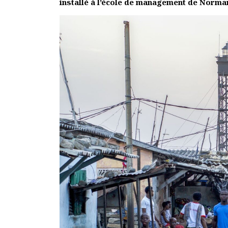
installé à l’école de management de Norma
Rapports moraux
Rapports financiers
Nous rejoindre
Le bulletin
Présentation du bulletin
Comité de rédaction
Bulletins Villes en
développement
Kiosk
Ressources
Nos actions
Podcast-AdP
Dîners débats
Journées d’études
Concours vidéo
Matinales
Nos partenaires
Evénements
Publications et rapports