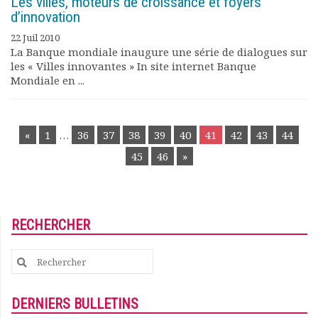
Les villes, moteurs de croissance et foyers
d’innovation
22 Juil 2010
La Banque mondiale inaugure une série de dialogues sur
les « Villes innovantes » In site internet Banque
Mondiale en ...
POSTS
«
1
…
36
37
38
39
40
41
42
43
44
NAVIGATION
45
46
»
RECHERCHER
Search
for:
DERNIERS BULLETINS