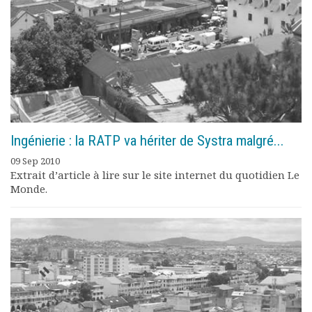
Rapports moraux
Rapports financiers
Nous rejoindre
Le bulletin
Présentation du bulletin
Comité de rédaction
Bulletins Villes en
développement
Ingénierie : la RATP va hériter de Systra malgré...
Kiosk
Ressources
09 Sep 2010
Extrait d’article à lire sur le site internet du quotidien Le
Nos actions
Monde.
Podcast-AdP
Dîners débats
Journées d’études
Concours vidéo
Matinales
Nos partenaires
Evénements
Publications et rapports