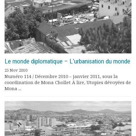
Rapports moraux
Rapports financiers
Nous rejoindre
Le bulletin
Présentation du bulletin
Comité de rédaction
Bulletins Villes en
développement
Le monde diplomatique – L’urbanisation du monde
Kiosk
Ressources
25 Nov 2010
Numéro 114 / Décembre 2010 – janvier 2011, sous la
Nos actions
coordination de Mona Chollet À lire, Utopies dévoyées de
Podcast-AdP
Mona ...
Dîners débats
Journées d’études
Concours vidéo
Matinales
Nos partenaires
Evénements
Publications et rapports