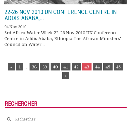
22-26 NOV 2010 UN CONFERENCE CENTRE IN
ADDIS ABABA,...
04 Nov 2010
3rd Africa Water Week 22-26 Nov 2010 UN Conference
Centre in Addis Ababa, Ethiopia The African Ministers’
Council on Water ...
POSTS
«
1
…
38
39
40
41
42
43
44
45
46
NAVIGATION
»
RECHERCHER
Search
for: