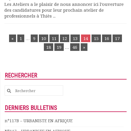
Les Ateliers a le plaisir de nous annoncer ici l’ouverture
des candidatures pour leur prochain atelier de
professionnels à Thiès ...
POSTS
«
1
…
9
10
11
12
13
14
15
16
17
NAVIGATION
18
19
…
46
»
RECHERCHER
Search
for:
DERNIERS BULLETINS
n°117B – URBANISTE EN AFRIQUE