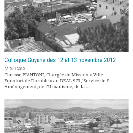
Rapports moraux
Rapports financiers
Nous rejoindre
Le bulletin
Présentation du bulletin
Comité de rédaction
Bulletins Villes en
développement
Colloque Guyane des 12 et 13 novembre 2012
Kiosk
Ressources
23 Juil 2012
Clarisse PIANTONI, Chargée de Mission « Ville
Nos actions
Equatoriale Durable » au DEAL 973 / Service de l’
Podcast-AdP
Aménagement, de l’Urbanisme, de la ...
Dîners débats
Journées d’études
Concours vidéo
Matinales
Nos partenaires
Evénements
Publications et rapports