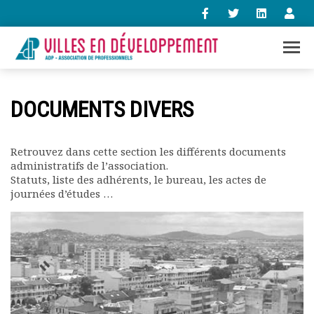
+33 (0)1 47 98 85 34
DOCUMENTS DIVERS
contact@villes-developpement.org
Retrouvez dans cette section les différents documents
Accueil
administratifs de l’association.
L’association
Statuts, liste des adhérents, le bureau, les actes de
Qui sommes-nous ?
journées d’études …
Présentation vidéo
Le bureau
Statuts de l’association
Vie de l’association
Calendrier des activités
Assemblées générales
Comptes rendus mensuels