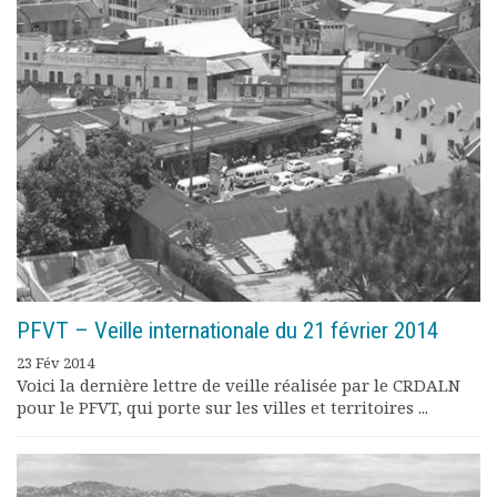
Rapports moraux
Rapports financiers
Nous rejoindre
Le bulletin
Présentation du bulletin
Comité de rédaction
Bulletins Villes en
développement
Kiosk
Ressources
Nos actions
Podcast-AdP
PFVT – Veille internationale du 21 février 2014
Dîners débats
Journées d’études
23 Fév 2014
Voici la dernière lettre de veille réalisée par le CRDALN
Concours vidéo
pour le PFVT, qui porte sur les villes et territoires ...
Matinales
Nos partenaires
Evénements
Publications et rapports