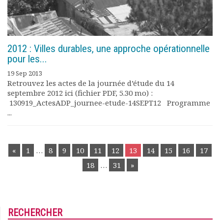
2012 : Villes durables, une approche opérationnelle
pour les...
19 Sep 2013
Retrouvez les actes de la journée d’étude du 14
septembre 2012 ici (fichier PDF, 5.30 mo) :
130919_ActesADP_journee-etude-14SEPT12 Programme
...
POSTS
«
1
…
8
9
10
11
12
13
14
15
16
17
NAVIGATION
18
…
31
»
RECHERCHER