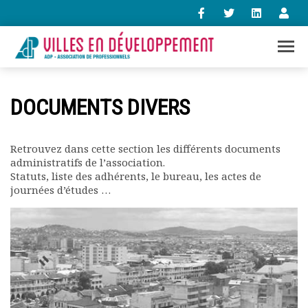
+33 (0)1 47 98 85 34
DOCUMENTS DIVERS
contact@villes-developpement.org
Retrouvez dans cette section les différents documents
Accueil
administratifs de l’association.
L’association
Statuts, liste des adhérents, le bureau, les actes de
Qui sommes-nous ?
journées d’études …
Présentation vidéo
Le bureau
Statuts de l’association
Vie de l’association
Calendrier des activités
Assemblées générales
Comptes rendus mensuels