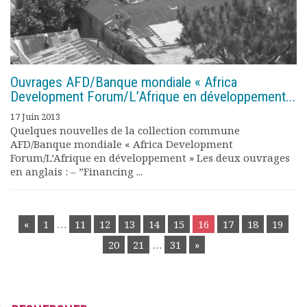
Ouvrages AFD/Banque mondiale « Africa
Development Forum/L’Afrique en développement...
17 Juin 2013
Quelques nouvelles de la collection commune
AFD/Banque mondiale « Africa Development
Forum/L’Afrique en développement » Les deux ouvrages
en anglais : – ”Financing ...
POSTS
«
1
…
11
12
13
14
15
16
17
18
19
NAVIGATION
20
21
…
31
»