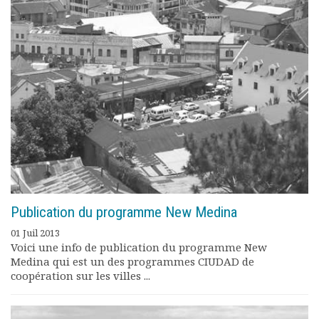
Rapports moraux
Rapports financiers
Nous rejoindre
Le bulletin
Présentation du bulletin
Comité de rédaction
Bulletins Villes en
développement
Kiosk
Ressources
Nos actions
Podcast-AdP
Publication du programme New Medina
Dîners débats
Journées d’études
01 Juil 2013
Voici une info de publication du programme New
Concours vidéo
Medina qui est un des programmes CIUDAD de
Matinales
coopération sur les villes ...
Nos partenaires
Evénements
Publications et rapports