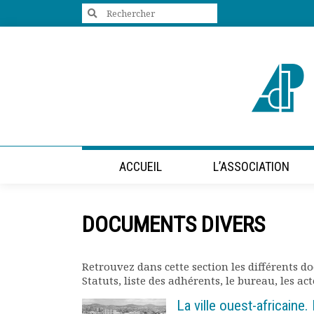
Search
for:
+33 (0)1 47 98 85 34
contact@villes-developpement.org
Accueil
ACCUEIL
L’ASSOCIATION
L’association
Qui sommes-nous ?
Présentation vidéo
DOCUMENTS DIVERS
Le bureau
Statuts de l’association
Vie de l’association
Retrouvez dans cette section les différents d
Calendrier des activités
Statuts, liste des adhérents, le bureau, les a
Assemblées générales
La ville ouest-africaine.
Comptes rendus mensuels