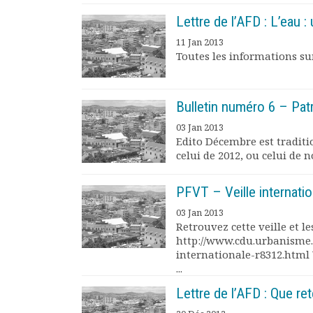
Documents
Lettre de l’AFD : L’eau : 
Les adhérents
11 Jan 2013
Annuaire
Toutes les informations sur 
Offres d’emploi
Forum
Actualités
Bulletin numéro 6 – Pat
Nous contacter
03 Jan 2013
Edito Décembre est traditi
celui de 2012, ou celui de no
PFVT – Veille internat
03 Jan 2013
Retrouvez cette veille et le
http://www.cdu.urbanisme.
internationale-r8312.html 
...
Lettre de l’AFD : Que re