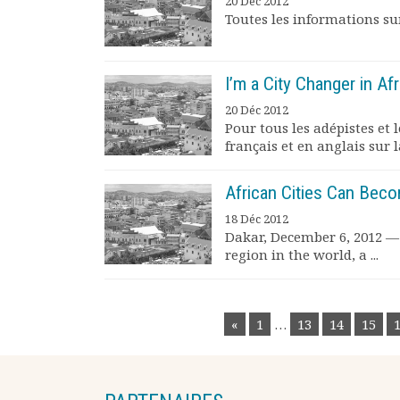
20 Déc 2012
Toutes les informations sur 
I’m a City Changer in Afr
20 Déc 2012
Pour tous les adépistes et l
français et en anglais sur la
African Cities Can Beco
18 Déc 2012
Dakar, December 6, 2012 — 
region in the world, a ...
POSTS
«
1
…
13
14
15
NAVIGATION