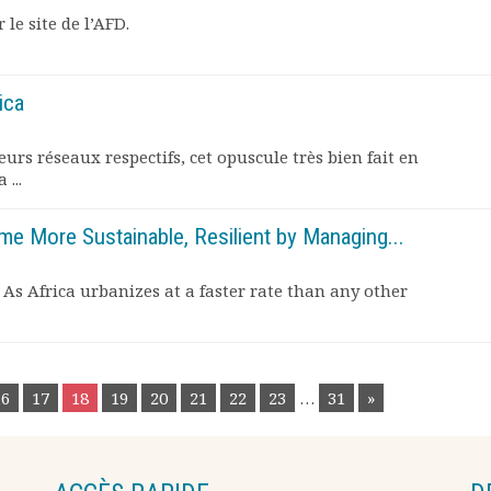
le site de l’AFD.
ica
eurs réseaux respectifs, cet opuscule très bien fait en
 ...
me More Sustainable, Resilient by Managing...
As Africa urbanizes at a faster rate than any other
16
17
18
19
20
21
22
23
…
31
»