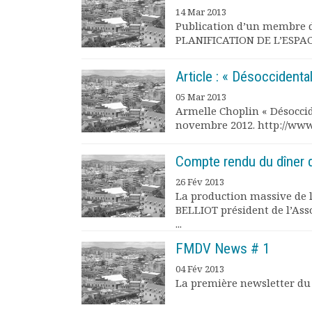
Rapports moraux
14 Mar 2013
Publication d’un membre 
Rapports financiers
PLANIFICATION DE L’ESPACE
Nous rejoindre
Le bulletin
Article : « Désoccidenta
Présentation du bulletin
Comité de rédaction
05 Mar 2013
Bulletins Villes en
Armelle Choplin « Désoccid
novembre 2012. http://www
développement
Kiosk
Compte rendu du dîner d
Ressources
Nos actions
26 Fév 2013
Podcast-AdP
La production massive de 
BELLIOT président de l’Ass
Dîners débats
...
Journées d’études
Concours vidéo
FMDV News # 1
Matinales
04 Fév 2013
Nos partenaires
La première newsletter du 
Evénements
Publications et rapports