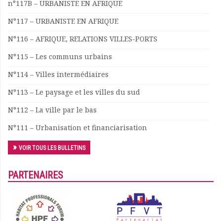
n°117B – URBANISTE EN AFRIQUE
Documents
N°117 – URBANISTE EN AFRIQUE
Les adhérents
Annuaire
N°116 – AFRIQUE, RELATIONS VILLES-PORTS
Offres d’emploi
N°115 – Les communs urbains
Forum
Actualités
N°114 – Villes intermédiaires
Nous contacter
N°113 – Le paysage et les villes du sud
N°112 – La ville par le bas
N°111 – Urbanisation et financiarisation
VOIR TOUS LES BULLETINS
PARTENAIRES