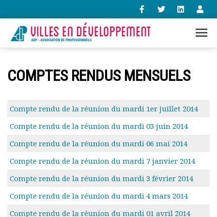
+33 (0)1 47 98 85 34
COMPTES RENDUS MENSUELS
contact@villes-developpement.org
Accueil
Compte rendu de la réunion du mardi 1er juillet 2014
L’association
Compte rendu de la réunion du mardi 03 juin 2014
Qui sommes-nous ?
Présentation vidéo
Compte rendu de la réunion du mardi 06 mai 2014
Le bureau
Compte rendu de la réunion du mardi 7 janvier 2014
Statuts de l’association
Vie de l’association
Compte rendu de la réunion du mardi 3 février 2014
Calendrier des activités
Compte rendu de la réunion du mardi 4 mars 2014
Assemblées générales
Comptes rendus mensuels
Compte rendu de la réunion du mardi 01 avril 2014