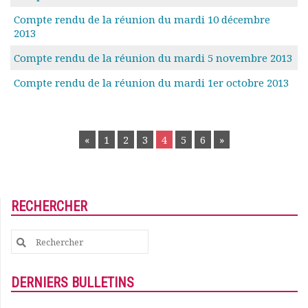
Rapports moraux
Compte rendu de la réunion du mardi 10 décembre
Rapports financiers
2013
Nous rejoindre
Compte rendu de la réunion du mardi 5 novembre 2013
Le bulletin
Présentation du bulletin
Compte rendu de la réunion du mardi 1er octobre 2013
Comité de rédaction
Bulletins Villes en
POSTS
développement
«
1
2
3
4
5
6
»
Kiosk
NAVIGATION
Ressources
Nos actions
Podcast-AdP
RECHERCHER
Dîners débats
Journées d’études
Search
Concours vidéo
for:
Matinales
Nos partenaires
DERNIERS BULLETINS
Evénements
Publications et rapports