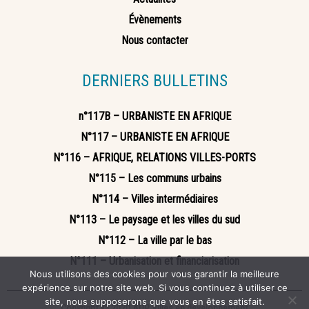
Évènements
Nous contacter
DERNIERS BULLETINS
n°117B – URBANISTE EN AFRIQUE
N°117 – URBANISTE EN AFRIQUE
N°116 – AFRIQUE, RELATIONS VILLES-PORTS
N°115 – Les communs urbains
N°114 – Villes intermédiaires
N°113 – Le paysage et les villes du sud
N°112 – La ville par le bas
N°111 – Urbanisation et financiarisation
Nous utilisons des cookies pour vous garantir la meilleure
expérience sur notre site web. Si vous continuez à utiliser ce
site, nous supposerons que vous en êtes satisfait.
Copyright © 2020 ADP Villes en développement