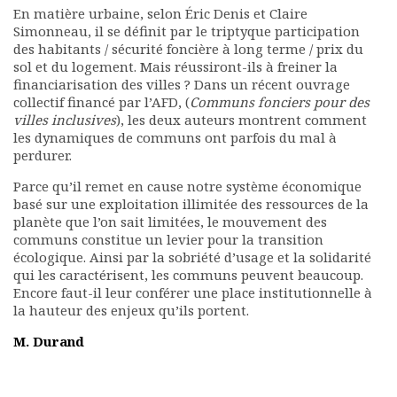
En matière urbaine, selon Éric Denis et Claire
Documents
Simonneau, il se définit par le triptyque participation
Les adhérents
des habitants / sécurité foncière à long terme / prix du
Annuaire
sol et du logement. Mais réussiront-ils à freiner la
Offres d’emploi
financiarisation des villes ? Dans un récent ouvrage
collectif financé par l’AFD, (
Communs fonciers pour des
Forum
villes inclusives
), les deux auteurs montrent comment
Actualités
les dynamiques de communs ont parfois du mal à
Nous contacter
perdurer.
Parce qu’il remet en cause notre système économique
basé sur une exploitation illimitée des ressources de la
planète que l’on sait limitées, le mouvement des
communs constitue un levier pour la transition
écologique. Ainsi par la sobriété d’usage et la solidarité
qui les caractérisent, les communs peuvent beaucoup.
Encore faut-il leur conférer une place institutionnelle à
la hauteur des enjeux qu’ils portent.
M. Durand