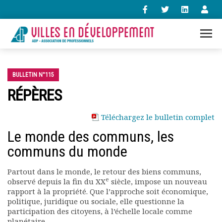
+33 (0)1 47 98 85 34
contact@villes-developpement.org
BULLETIN N°115
RÉPÈRES
Accueil
Téléchargez le bulletin complet
L’association
Le monde des communs, les
Qui sommes-nous ?
Présentation vidéo
communs du monde
Le bureau
Statuts de l’association
Partout dans le monde, le retour des biens communs,
e
observé depuis la fin du XX
siècle, impose un nouveau
Vie de l’association
rapport à la propriété. Que l’approche soit économique,
Calendrier des activités
politique, juridique ou sociale, elle questionne la
Assemblées générales
participation des citoyens, à l’échelle locale comme
Comptes rendus mensuels
planétaire.