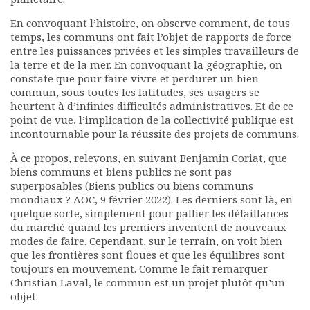
Rapports moraux
En convoquant l’histoire, on observe comment, de tous
Rapports financiers
temps, les communs ont fait l’objet de rapports de force
Nous rejoindre
entre les puissances privées et les simples travailleurs de
Le bulletin
la terre et de la mer. En convoquant la géographie, on
Présentation du bulletin
constate que pour faire vivre et perdurer un bien
commun, sous toutes les latitudes, ses usagers se
Comité de rédaction
heurtent à d’infinies difficultés administratives. Et de ce
Bulletins Villes en
point de vue, l’implication de la collectivité publique est
développement
incontournable pour la réussite des projets de communs.
Kiosk
À ce propos, relevons, en suivant Benjamin Coriat, que
Ressources
biens communs et biens publics ne sont pas
Nos actions
superposables (Biens publics ou biens communs
Podcast-AdP
mondiaux ? AOC, 9 février 2022). Les derniers sont là, en
Dîners débats
quelque sorte, simplement pour pallier les défaillances
Journées d’études
du marché quand les premiers inventent de nouveaux
modes de faire. Cependant, sur le terrain, on voit bien
Concours vidéo
que les frontières sont floues et que les équilibres sont
Matinales
toujours en mouvement. Comme le fait remarquer
Nos partenaires
Christian Laval, le commun est un projet plutôt qu’un
Evénements
objet.
Publications et rapports