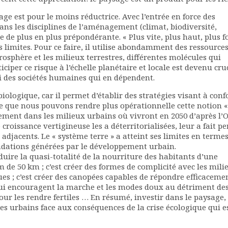
ge est pour le moins réductrice. Avec l’entrée en force des
s les disciplines de l’aménagement (climat, biodiversité,
e de plus en plus prépondérante. « Plus vite, plus haut, plus fo
 limites. Pour ce faire, il utilise abondamment des ressource
rosphère et les milieux terrestres, différentes molécules qui
ciper ce risque à l’échelle planétaire et locale est devenu cru
ui des sociétés humaines qui en dépendent.
biologique, car il permet d’établir des stratégies visant à conf
ge que nous pouvons rendre plus opérationnelle cette notion «
rement dans les milieux urbains où vivront en 2050 d’après l
croissance vertigineuse les a déterritorialisées, leur a fait pe
s adjacents. Le « système terre » a atteint ses limites en terme
adations générées par le développement urbain.
oduire la quasi-totalité de la nourriture des habitants d’une
50 km ; c’est créer des formes de complicité avec les mili
s ; c’est créer des canopées capables de répondre efficaceme
x qui encouragent la marche et les modes doux au détriment de
our les rendre fertiles … En résumé, investir dans le paysage, 
es urbains face aux conséquences de la crise écologique qui e