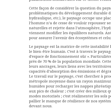
Documents
Cette façon de considérer la question du paysa
Les adhérents
problématiques du développement durable dan
Annuaire
hydraulique, etc.), le paysage occupe une plac
l’homme n’a de cesse de vouloir repousser ses
Offres d’emploi
naturelles et rejette dans l’atmosphère, l’hyd
Forum
viennent modifier les équilibres naturels. Anti
Actualités
pour assurer l’avenir des écosystèmes et cel
Nous contacter
Le paysage est la matrice de cette instabilité 
le bien-être humain. C’est à travers le paysa
d’espace de fonctionnement sûr ». Particuliè
près de 70 % de la population mondiale. Cette 
leurs ancrages, leurs liens avec les territoire
capacités d’absorption des émissions et dégr
Le travail sur le paysage, c’est chercher à pr
métropole moyenne dans un rayon maximum de 
humides pour recharger les nappes phréatique
aux pics de chaleur ; c’est créer des milieu
modes motorisés ; c’est réalimenter les sols p
pallier le manque de résilience de nos systèm
devant nous.