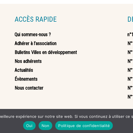
ACCÈS RAPIDE
D
Qui sommes-nous ?
n°
Adhérer à l’association
N°
Bulletins Villes en développement
N°
Nos adhérents
N°
Actualités
N°1
Évènements
N°
Nous contacter
N°1
N°1
eilleure expérience sur notre site web. Si vous continuez à utiliser ce
Oui
Non
Politique de confidentialité