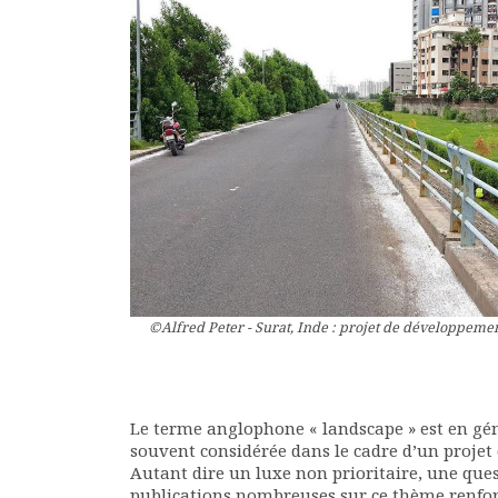
Rapports moraux
Rapports financiers
Nous rejoindre
Le bulletin
Présentation du bulletin
Comité de rédaction
Bulletins Villes en
développement
Kiosk
Ressources
Nos actions
Podcast-AdP
©Alfred Peter - Surat, Inde : projet de développement
Dîners débats
Journées d’études
Concours vidéo
Matinales
Le terme anglophone « landscape » est en génér
Nos partenaires
souvent considérée dans le cadre d’un projet d
Evénements
Autant dire un luxe non prioritaire, une ques
publications nombreuses sur ce thème renforce
Publications et rapports