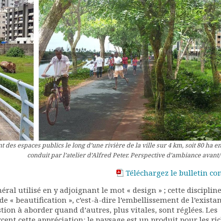
 des espaces publics le long d’une rivière de la ville sur 4 km, soit 80 ha e
conduit par l’atelier d’Alfred Peter. Perspective d’ambiance avant
Téléchargez le bulletin co
al utilisé en y adjoignant le mot « design » ; cette discipline
e « beautification », c’est-à-dire l’embellissement de l’existan
tion à aborder quand d’autres, plus vitales, sont réglées. Les
nt cette appréciation: le paysage est un produit pour les ric