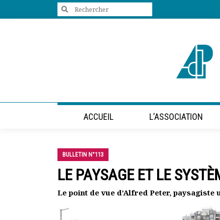
Search
for:
+33 (0)1 47 98 85 34
contact@villes-developpement.org
Accueil
ACCUEIL
L’ASSOCIATION
L’association
Qui sommes-nous ?
Présentation vidéo
BULLETIN N°113
Le bureau
Statuts de l’association
LE PAYSAGE ET LE SYSTÈ
Vie de l’association
Calendrier des activités
Le point de vue d’Alfred Peter, paysagiste 
Assemblées générales
Comptes rendus mensuels