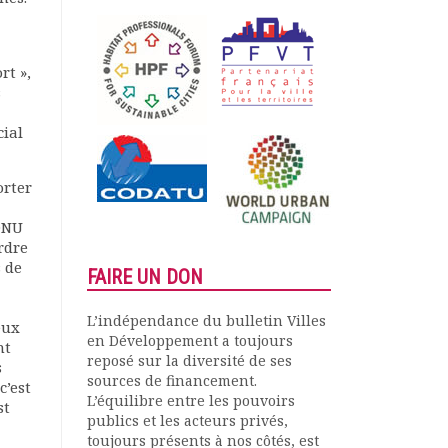
rt »,
s
cial
orter
’ONU
rdre
s de
FAIRE UN DON
L’indépendance du bulletin Villes
eux
en Développement a toujours
nt
reposé sur la diversité de ses
s
sources de financement.
c’est
L’équilibre entre les pouvoirs
st
publics et les acteurs privés,
toujours présents à nos côtés, est