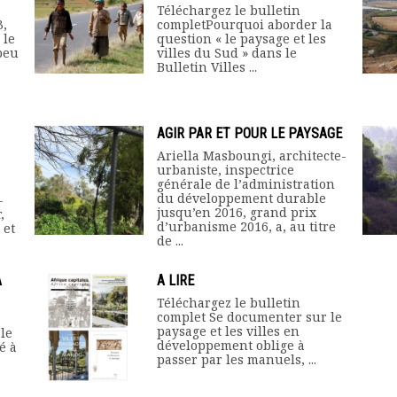
Téléchargez le bulletin
3,
completPourquoi aborder la
 le
question « le paysage et les
peu
villes du Sud » dans le
Bulletin Villes ...
AGIR PAR ET POUR LE PAYSAGE
Ariella Masboungi, architecte-
urbaniste, inspectrice
générale de l’administration
du développement durable
-
jusqu’en 2016, grand prix
,
d’urbanisme 2016, a, au titre
 et
de ...
A
A LIRE
Téléchargez le bulletin
complet Se documenter sur le
paysage et les villes en
le
développement oblige à
é à
passer par les manuels, ...